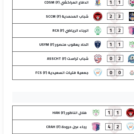
1
1
الدفاع المراكشي (F) CDSM
2
3
شباب المحمدية (F) SCCM
1
2
الرجاء الرياضي (F) RCA
1
1
اتحاد يعقوب منصور (F) USYM
0
2
شباب تراست (F) ASSCHT
0
0
جمعية فتيات السعيدية (F) FCS
1
1
هلال الناظور (F) HAN
4
2
رجاء عين حرودة (F) CRAH