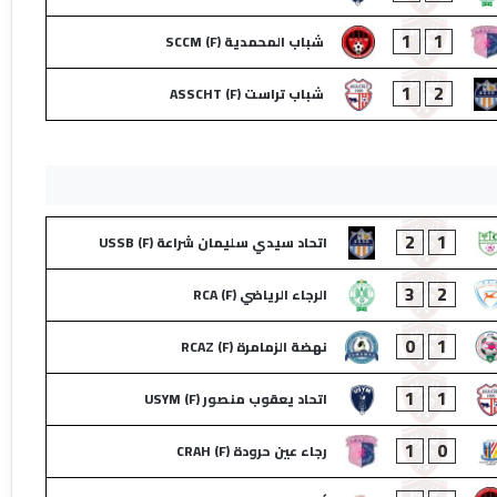
1
1
شباب المحمدية (F) SCCM
1
2
شباب تراست (F) ASSCHT
2
1
اتحاد سيدي سليمان شراعة (F) USSB
3
2
الرجاء الرياضي (F) RCA
0
1
نهضة الزمامرة (F) RCAZ
1
1
اتحاد يعقوب منصور (F) USYM
1
0
رجاء عين حرودة (F) CRAH