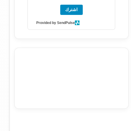
اشترك
Provided by SendPulse
agence de communication digitale au Maroc
services
marketing digital
stratégie SEO et optimisation web
actualité economique maroc
actualité btp maroc
btp
Maroc
آخر أخبار الرياضة
تحليل مباريات كرة القدم
أخبار الهواة
نتائج مباريات الهواة
seo
buy iptv
iptv subscription
specialist
trend news
best iptv
agence marketing
presse