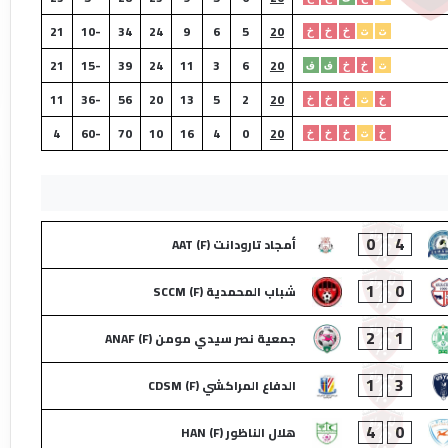
21
-10
34
24
9
6
5
20
ت
ت
خ
خ
خ
21
-15
39
24
11
3
6
20
ت
خ
خ
ف
ف
11
-36
56
20
13
5
2
20
خ
ت
خ
خ
خ
4
-60
70
10
16
4
0
20
خ
ت
خ
خ
خ
0
4
أمجاد تارودانت (F) AAT
1
0
شباب المحمدية (F) SCCM
2
1
جمعية نصر سيدي مومن (F) ANAF
1
3
الدفاع المراكشي (F) CDSM
4
0
هلال الناظور (F) HAN