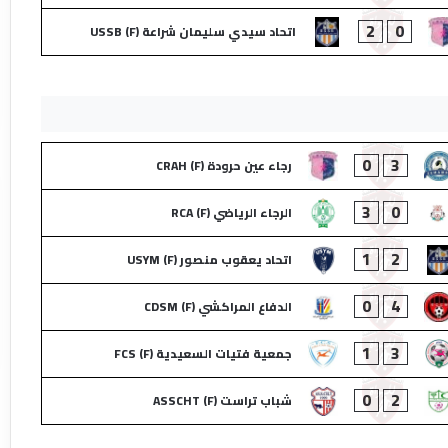
2
0
اتحاد سيدي سليمان شراعة (F) USSB
0
3
رجاء عين حرودة (F) CRAH
3
0
الرجاء الرياضي (F) RCA
1
2
اتحاد يعقوب منصور (F) USYM
0
4
الدفاع المراكشي (F) CDSM
1
3
جمعية فتيات السعيدية (F) FCS
0
2
شباب تراست (F) ASSCHT