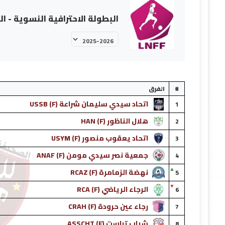
البطولة الاحترافية النسوية - القسم ال
#
الفرق
اتحاد سيدي سليمان شراعة (F) USSB
1
هلال الناظور (F) HAN
2
اتحاد يعقوب منصور (F) USYM
3
جمعية نصر سيدي مومن (F) ANAF
4
▲
نهضة الزمامرة (F) RCAZ
5
▼
الرجاء الرياضي (F) RCA
6
رجاء عين حرودة (F) CRAH
7
شباب تراست (F) ASSCHT
8