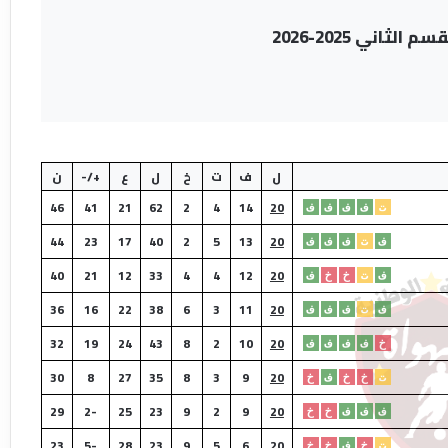
ثاني 2025-2026
ل
ف
ت
خ
ل
ع
+/-
ن
46
41
21
62
2
4
14
20
ت
ف
ف
ف
ف
44
23
17
40
2
5
13
20
ف
ت
ف
ف
ف
40
21
12
33
4
4
12
20
ف
ت
خ
خ
ف
36
16
22
38
6
3
11
20
ف
ت
ف
ف
ف
32
19
24
43
8
2
10
20
خ
ف
ف
ف
ف
30
8
27
35
8
3
9
20
ت
خ
خ
ف
خ
29
-2
25
23
9
2
9
20
ف
ف
ف
خ
خ
23
-5
28
23
9
5
6
20
ت
خ
ف
خ
خ