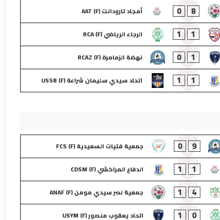
0
8
أمجاد تارودانت (F) AAT
1
1
الرجاء الرياضي (F) RCA
0
1
نهضة الزمامرة (F) RCAZ
1
1
اتحاد سيدي سليمان شراعة (F) USSB
0
9
جمعية فتيات السعيدية (F) FCS
1
1
الدفاع المراكشي (F) CDSM
1
4
جمعية نصر سيدي مومن (F) ANAF
1
0
اتحاد يعقوب منصور (F) USYM