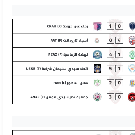
1
0
رجاء عين حرودة (F) CRAH
0
4
أمجاد تارودانت (F) AAT
4
1
نهضة الزمامرة (F) RCAZ
5
1
اتحاد سيدي سليمان شراعة (F) USSB
2
0
هلال الناظور (F) HAN
3
0
جمعية نصر سيدي مومن (F) ANAF