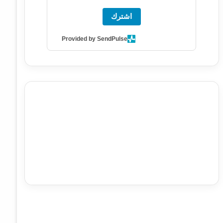
اشترك
Provided by SendPulse
agence de communication digitale au Maroc
services
marketing digital
stratégie SEO et optimisation web
actualité economique maroc
actualité btp maroc
btp
Maroc
آخر أخبار الرياضة
تحليل مباريات كرة القدم
أخبار الهواة
نتائج مباريات الهواة
seo
buy iptv
iptv subscription
specialist
trend news
best iptv
agence marketing
presse