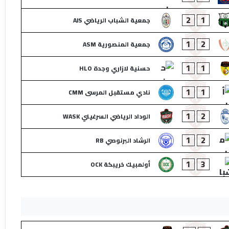
2
1
جمعية الشباب الرياضي AJS
1
2
جمعية المنصورية ASM
1
1
حسنية لازاري وجدة HLO
1
1
نادي مستقبل المرسى CMM
1
2
الوداد الرياضي السرغيني WASK
1
2
الرشاد البرنوصي RB
1
3
أولمبيك خريبكة OCK