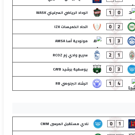
1
0
الوداد الرياضي السرغيني WASK
0
2
اتحاد الخميسات IZK
1
3
مولودية آسا AMSA
2
1
سريع وادي زم RCOZ
0
3
يوسفية برشيد CAYB
1
4
الرشاد البرنوصي RB
0
1
نادي مستقبل المرسى CMM