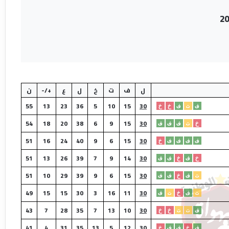
ل
ف
ت
خ
ل
ع
+/-
ن
55
13
23
36
5
10
15
30
ف
ت
ف
خ
خ
54
18
20
38
6
9
15
30
خ
ت
ف
ف
ف
51
16
24
40
9
6
15
30
ف
ف
ف
ف
خ
51
13
26
39
7
9
14
30
خ
ف
خ
ف
ف
51
10
29
39
9
6
15
30
ت
ف
خ
ف
ف
49
15
15
30
3
16
11
30
ت
ف
خ
ت
ف
43
7
28
35
7
13
10
30
ف
ت
ت
خ
خ
41
4
31
35
13
5
12
30
ف
خ
ف
ف
خ