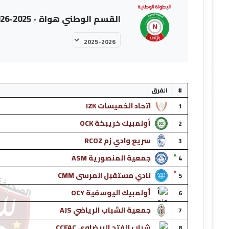
القسم الوطني هواة - 2025-2026
#
الفرق
اتحاد الخميسات IZK
1
أولمبيك خريبكة OCK
2
سريع وادي زم RCOZ
3
▲
جمعية المنصورية ASM
4
▼
نادي مستقبل المرسى CMM
5
أولمبيك اليوسفية OCY
6
جمعية الشباب الرياضي AJS
7
شباب الفتح البيضاوي CCFAC
8