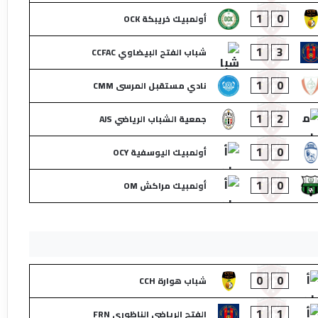
1
0
أولمبيك خريبكة OCK
1
3
شباب الفتح البيضاوي CCFAC
1
0
نادي مستقبل المرسى CMM
1
2
جمعية الشباب الرياضي AJS
1
0
أولمبيك اليوسفية OCY
1
0
أولمبيك مراكش OM
0
0
شباب هوارة CCH
1
1
الفتح الرياضي الناظوري FRN