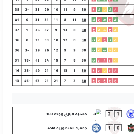
38
-2
31
29
10
11
9
30
خ
ف
ت
ف
خ
41
0
31
31
11
8
11
30
ف
خ
ف
خ
ف
37
1
36
37
9
13
8
30
ت
خ
ت
ت
خ
36
0
33
33
10
12
8
30
ت
ف
خ
ت
ف
36
-3
29
26
12
9
9
30
ت
ت
ف
ت
ف
31
-18
42
24
15
7
8
30
ت
خ
خ
خ
ف
16
-28
49
21
16
13
1
30
خ
خ
ت
خ
خ
13
-46
67
21
21
7
2
30
خ
خ
خ
خ
خ
2
1
حسنية لازاري وجدة HLO
1
0
جمعية المنصورية ASM