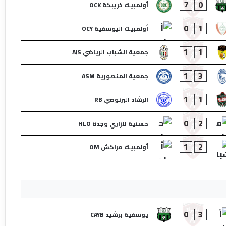
7
0
أولمبيك خريبكة OCK
0
1
أولمبيك اليوسفية OCY
1
1
جمعية الشباب الرياضي AJS
1
3
جمعية المنصورية ASM
1
1
الرشاد البرنوصي RB
0
2
حسنية لازاري وجدة HLO
1
2
أولمبيك مراكش OM
0
3
يوسفية برشيد CAYB