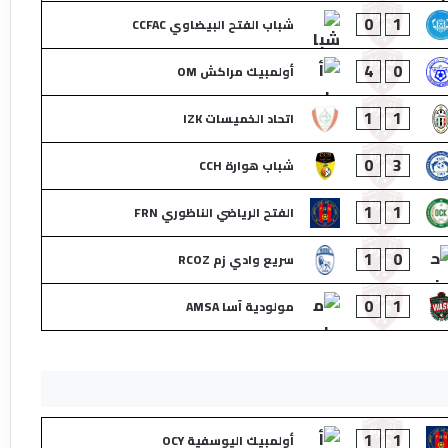
0
1
شباب الفتح البيضاوي CCFAC
4
0
أولمبيك مراكش OM
1
1
اتحاد الخميسات IZK
0
3
شباب هوارة CCH
1
1
الفتح الرياضي الناظوري FRN
1
0
سريع وادي زم RCOZ
0
1
مولودية آسا AMSA
1
1
أولمبيك اليوسفية OCY