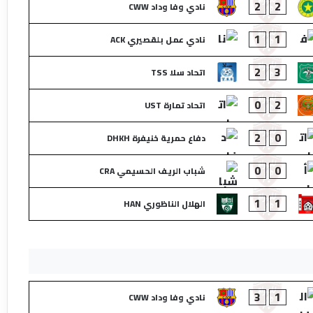
2
2
نادي وفا وداد CWW
1
1
نادي عمل بلقصيري ACK
2
3
اتحاد سلا TSS
0
2
اتحاد تمارة UST
2
0
دفاع حمرية خنيفرة DHKH
0
0
شباب الريف الحسيمي CRA
1
1
الهلال الناظوري HAN
3
1
نادي وفا وداد CWW