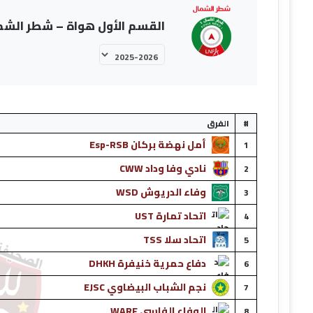
القسم الأول هواة – شطر الشمال 2025-
#
الفرق
أمل نهضة بركان Esp-RSB
1
نادي وفا وداد CWW
2
وفاء الدريوش WSD
3
اتحاد تمارة UST
4
اتحاد سلا TSS
5
دفاع حمرية خنيفرة DHKH
6
نجم الشباب البيضاوي EJSC
7
الوفاء الفاسي WARF
8