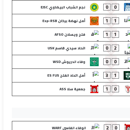
0
0
نجم الشباب البيضاوي EJSC
1
1
أمل نهضة بركان Esp-RSB
1
1
فتح ويسلان AFSO
0
2
اتحاد سيدي قاسم USK
0
0
وفاء الدريوش WSD
3
1
أمل اتحاد الفتح ES FUS
1
0
جمعية سلا ASS
2
0
الوفاء الفاسي WARF