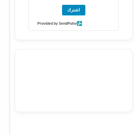
اشترك
Provided by SendPulse
agence de communication digitale au Maroc
services
marketing digital
stratégie SEO et optimisation web
actualité economique maroc
actualité btp maroc
btp
Maroc
آخر أخبار الرياضة
تحليل مباريات كرة القدم
أخبار الهواة
نتائج مباريات الهواة
seo
buy iptv
iptv subscription
specialist
trend news
best iptv
agence marketing
presse