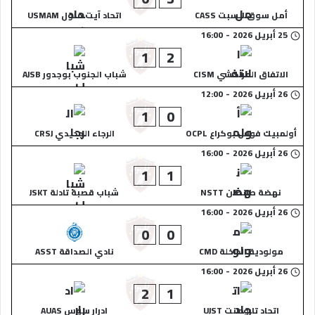
أمل سوق السبت CASS
اتحاد آيت ملول USMAM
25 أبريل 2026
-
16:00
1
2
الاتفاق المراكشي CISM
شباب الجنوب بوجدور AJSB
26 أبريل 2026
-
12:00
1
0
أولمبيك فوس بوكراع OCPL
الرجاء الجديدي CRSJ
26 أبريل 2026
-
16:00
1
1
نهضة طانطان NSTT
شباب قصبة تادلة JSKT
26 أبريل 2026
-
16:00
0
0
مولودية الداخلة CMD
نادي الصداقة ASST
26 أبريل 2026
-
16:00
2
1
اتحاد تارودانت UJST
ادرار سوس AUAS