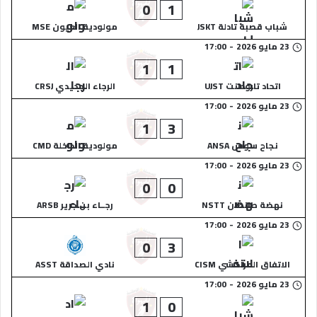
0
1
شباب قصبة تادلة JSKT
مولودية العيون MSE
23 مايو 2026
-
17:00
1
1
اتحاد تارودانت UJST
الرجاء الجديدي CRSJ
23 مايو 2026
-
17:00
1
3
نجاح سوس ANSA
مولودية الداخلة CMD
23 مايو 2026
-
17:00
0
0
نهضة طانطان NSTT
رجــاء بن جرير ARSB
23 مايو 2026
-
17:00
0
3
الاتفاق المراكشي CISM
نادي الصداقة ASST
23 مايو 2026
-
17:00
1
0