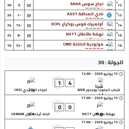
▼
نجاح سوس ANSA
36
0
30
12
▲
نادي الصداقة ASST
35
-1
30
13
▲
أولمبيك فوس بوكراع OCPL
34
-13
30
14
▼
نهضة طانطان NSTT
33
-8
30
15
مولودية الداخلة CMD
16
-32
30
16
الجولة : 30
13 يونيو 2026
-
12:00
1
4
شباب الجنوب بوجدور AJSB
الرجاء الجديدي CRSJ
13 يونيو 2026
-
17:00
0
0
نهضة طانطان NSTT
اتحاد آيت ملول USMAM
13 يونيو 2026
-
17:00