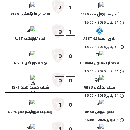
2
1
أمل سوق السبت CASS
الاتفاق المراكشي CISM
31 يناير 2026
-
15:00
0
1
نادي الصداقة ASST
اتحاد تارودانت UJST
31 يناير 2026
-
15:00
0
0
اتحاد آيت ملول USMAM
نهضة طانطان NSTT
31 يناير 2026
-
16:00
0
0
رجــاء بن جرير ARSB
شباب قصبة تادلة JSKT
31 يناير 2026
-
16:00
1
0
نجاح سوس ANSA
أولمبيك فوس بوكراع OCPL
1 فبراير 2026
-
15:00
1
0