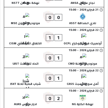
نجاح سوس ANSA
نهضة طانطان NSTT
21 فبراير 2026
-
15:00
0
0
نادي الصداقة ASST
مولودية العيون MSE
22 فبراير 2026
-
15:00
1
1
أولمبيك فوس بوكراع OCPL
الاتفاق المراكشي CISM
22 فبراير 2026
-
15:00
0
1
مولودية الداخلة CMD
اتحاد تارودانت UJST
22 فبراير 2026
-
15:00
0
1
أمل سوق السبت CASS
شباب قصبة تادلة JSKT
22 فبراير 2026
-
15:00
0
2
نهضة الكارة NG
ادرار سوس AUAS