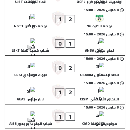
أولمبيك فوس بوكراع OCPL
اتحاد تارودانت UJST
8 مارس 2026
-
15:00
1
2
نهضة الكارة NG
نهضة طانطان NSTT
8 مارس 2026
-
15:00
0
1
نجاح سوس ANSA
شباب قصبة تادلة JSKT
8 مارس 2026
-
15:00
0
2
اتحاد آيت ملول USMAM
الرجاء الجديدي CRSJ
8 مارس 2026
-
15:00
1
2
الاتفاق المراكشي CISM
ادرار سوس AUAS
8 مارس 2026
-
15:00
1
1
مولودية الداخلة CMD
شباب الجنوب بوجدور AJSB