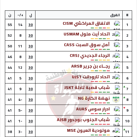
#
الفرق
ل
+/-
ن
الاتفاق المراكشي CISM
55
14
30
1
اتحاد آيت ملول USMAM
52
8
30
2
أمل سوق السبت CASS
50
11
30
3
الرجاء الجديدي CRSJ
46
8
30
4
رجــاء بن جرير ARSB
44
12
30
5
اتحاد تارودانت UJST
41
5
30
6
▲
شباب قصبة تادلة JSKT
41
9
30
7
▲
نهضة الكارة NG
41
-4
30
8
▼
ادرار سوس AUAS
41
-5
30
9
شباب الجنوب بوجدور AJSB
41
-1
30
10
▲
مولودية العيون MSE
38
-3
30
11