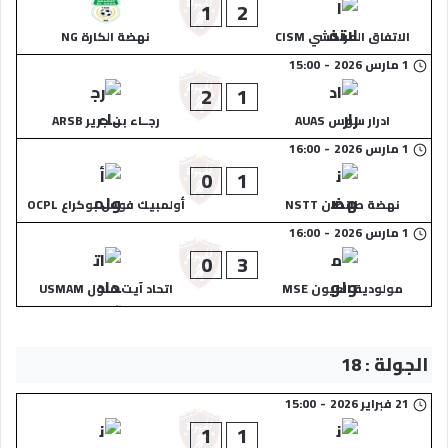
1
2
الاتفاق المراكشي CISM
نهضة الكارة NG
1 مارس 2026
-
15:00
2
1
ادرار سوس AUAS
رجــاء بن جرير ARSB
1 مارس 2026
-
16:00
0
1
نهضة طانطان NSTT
أولمبيك فوس بوكراع OCPL
1 مارس 2026
-
16:00
0
3
مولودية العيون MSE
اتحاد آيت ملول USMAM
الجولة : 18
21 فبراير 2026
-
15:00
1
1