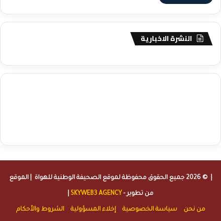
النشرة الاخبارية
agence de communication digitale au Maroc
services marketing
digital
stratégie SEO et optimisation web
actualité economique
btp Maroc
actualité btp maroc
maroc
آخر أخبار الرياضة
تحليل مباريات
كرة القدم
أخبار الهواة
نتائج مباريات الهواة
seo
buy iptv
iptv subscription
specialist
trend news
best iptv
agence marketing presse
| © 2026 جميع الحقوق محفوظة لموقع
الصحيفة الوطنية للهواة
| الموقع
من تطوير -
SKYWEB3 AGENCY
|
من نحن
سياسة الخصوصية
إخلاء المسؤولية
الشروط والأحكام