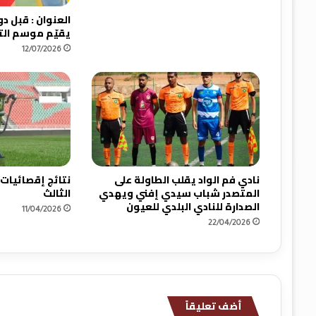
ة
ج
يقيّم موسم ال
د
12/07/2026
ي
د
ة
ب
ش
ب
ا
ب
ا
نادي فم الواد يقلب الطاولة على
نتائج إقصائيات
ل
المتصدر شباب سيدي إفني ويهدي
الثالث
ر
الصدارة للنادي البلدي للعيون
11/04/2026
ب
22/04/2026
ف
ا
ل
ح
س
أضف تعليقاً
ي