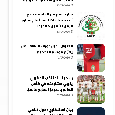
15/07/2026
قرار حاسم من الجامعة يضع
أندية مباريات السد أمام سباق
الزمن لتأهيل ملاعبها
13/07/2026
العنوان : قبل دورات الـVAR… من
يقيّم موسم التحكيم
12/07/2026
رسمياً.. المنتخب المغربي
ينهي مشاركته في كأس
العالم بالمركز السابع عالميًا
12/07/2026
بيان استنكاري: حول تنامي