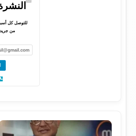
النشرة 
للتوصل كل أسبوع 
من جريدت
ا
ا
ل