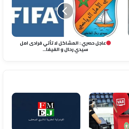
ا
ج
ل
ح
ص
ر
ي
عاجل حصري : المشاكل لا تأتي فرادى امل
:
سيدي رحال و الفيفا...
ا
ل
م
ش
ا
ك
ل
ل
ا
ت
أ
ت
ي
ف