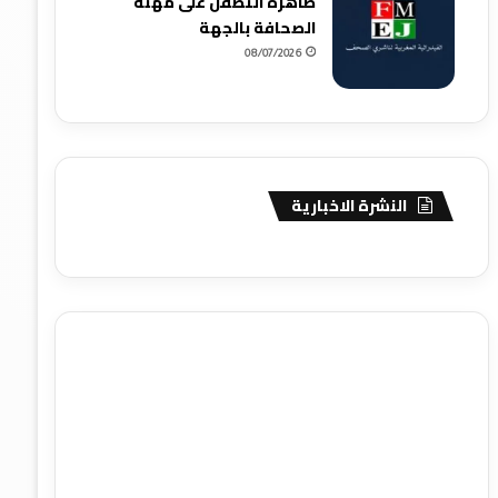
ظاهرة التطفل على مهنة
الصحافة بالجهة
08/07/2026
النشرة الاخبارية
agence de communication digitale au Maroc
services
marketing digital
stratégie SEO et optimisation web
actualité economique maroc
actualité btp maroc
btp
Maroc
آخر أخبار الرياضة
تحليل مباريات كرة القدم
أخبار الهواة
نتائج مباريات الهواة
seo
buy iptv
iptv subscription
specialist
trend news
best iptv
agence marketing
presse