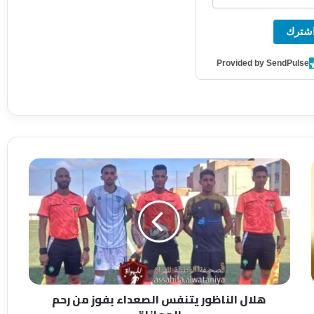
شترك
Provided by SendPulse
ه
ل
ا
ل
ا
ل
ن
ا
ظ
هلال الناظور يتنفس الصعداء بفوز من رحم
و
ر