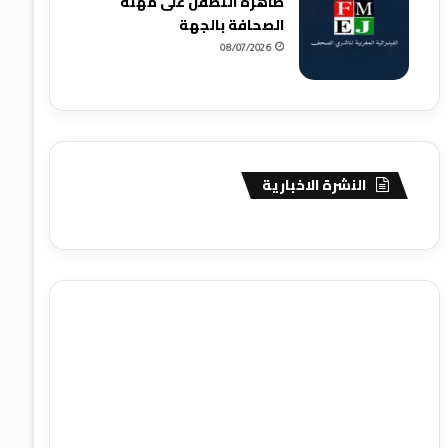
ظاهرة التطفل على مهنة
الصحافة بالجهة
08/07/2026
النشرة الاخبارية
agence de communication digitale au Maroc
services
marketing digital
stratégie SEO et optimisation web
actualité economique maroc
actualité btp maroc
btp
Maroc
آخر أخبار الرياضة
تحليل مباريات كرة القدم
أخبار الهواة
نتائج مباريات الهواة
seo
buy iptv
iptv subscription
specialist
trend news
best iptv
agence marketing
presse