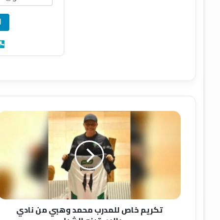
ا
ت
ك
ر
ي
م
خ
ا
ص
ل
تكريم خاص للمدرب محمد وهبي من نادي
ل
م