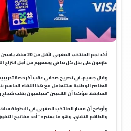
أكد نجم المنتخب الم
عازمون على بذل كل ما في وسعهم من أجل انتزاع الل
وقال جسيم، في تصريح صحفي عقب آخر حصة تدريبية قب
العناصر الوطنية ستتعامل مع هذا اللقاء الحاسم بن
السابقة، مؤكدا أن اللاعبين “سيلعبون بقلب شجاع وت
وأوضح أن مسار المنتخب المغربي في البطولة ساهم 
والطاقم التقني، وهو ما يعتبره “أحد مفاتيح التفوق