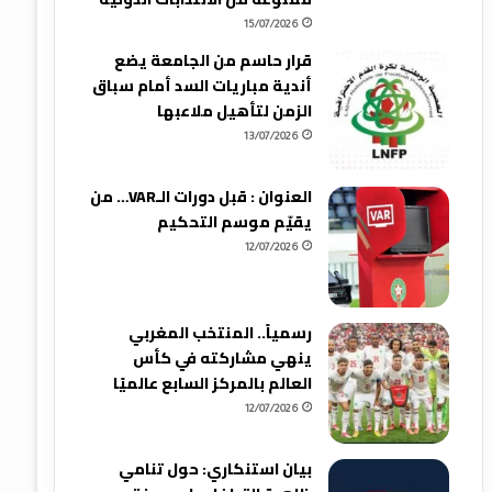
15/07/2026
قرار حاسم من الجامعة يضع
أندية مباريات السد أمام سباق
الزمن لتأهيل ملاعبها
13/07/2026
العنوان : قبل دورات الـVAR… من
يقيّم موسم التحكيم
12/07/2026
رسمياً.. المنتخب المغربي
ينهي مشاركته في كأس
العالم بالمركز السابع عالميًا
12/07/2026
بيان استنكاري: حول تنامي