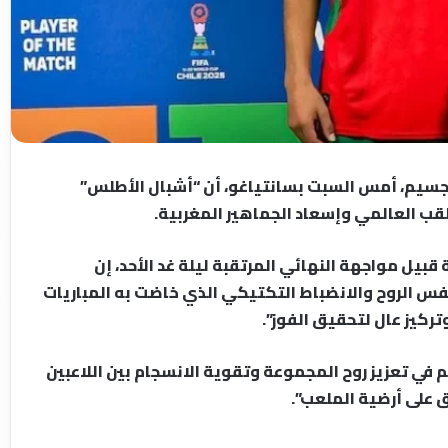
غربي لأقل من 20 سنة، ياسين جسيم، أمس السبت بسانتياغو، أن “أشبال الأطلس”
قب العالمي وإسعاد الجماهير المغربية.
يل مواجهة النهائي المرتقبة ليلة غد الأحد، إن
فس الروح والانضباط التكتيكي الذي خاضت به المباريات
ركيز عال لتحقيق الفوز”.
في تعزيز روح المجموعة وتقوية الانسجام بين اللاعبين
 على أرضية الملعب”.