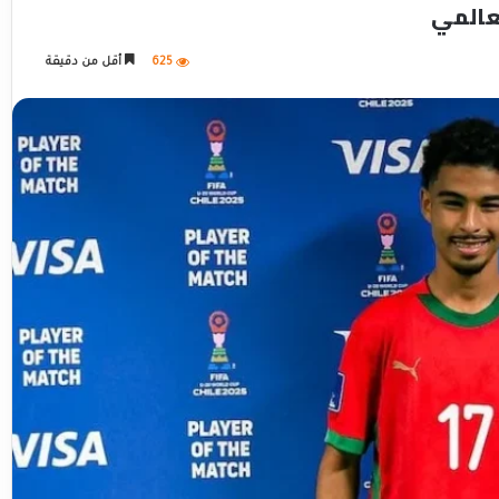
لعالمي
625
أقل من دقيقة