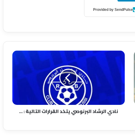
Provided by SendPulse
ن
ا
د
ي
ا
ل
ر
ش
ا
نادي الرشاد البرنوصي يتخد القرارات التالية : ...
د
ا
ل
ب