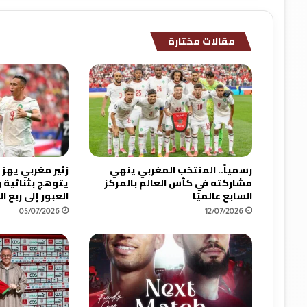
ك
ا
ن
مقالات مختارة
ي
ة
ي
ق
ت
ر
ب
ر
و
رسمياً.. المنتخب المغربي ينهي
زئير مغربي يهز 
ي
مشاركته في كأس العالم بالمركز
يتوهج بثنائية
د
السابع عالميًا
العبور إلى ربع ا
اً
05/07/2026
12/07/2026
ر
و
ي
د
اً
م
ن