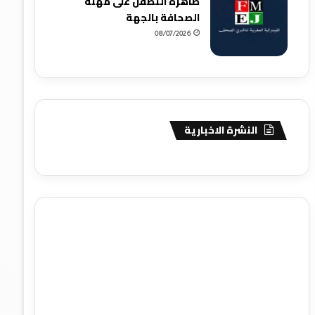
ظاهرة التطفل على مهنة
الصحافة بالجهة
08/07/2026
النشرة الاخبارية
agence de communication digitale au Maroc
services
marketing digital
stratégie SEO et optimisation web
actualité economique maroc
actualité btp maroc
btp
Maroc
آخر أخبار الرياضة
تحليل مباريات كرة القدم
أخبار الهواة
نتائج مباريات الهواة
seo
buy iptv
iptv subscription
specialist
trend news
best iptv
agence marketing
presse