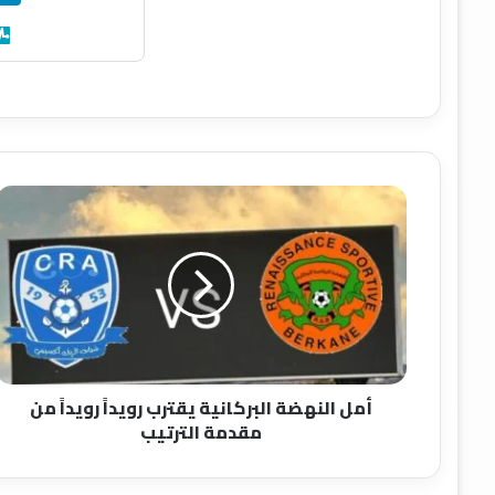
أ
م
ل
ا
ل
ن
ه
ض
ة
أمل النهضة البركانية يقترب رويداً رويداً من
ا
مقدمة الترتيب
ل
ب
ر