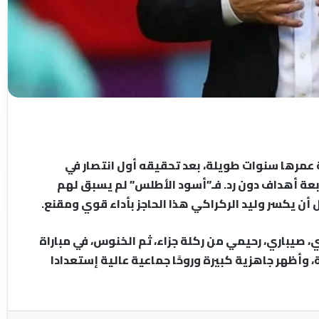
عمرها سنوات طويلة، بعد تحقيقه أول انتصار في
ربعة أهداف دون رد. فـ”أسود الأطلس” لم يسبق لهم
 أن يكسر وليد الركراكي هذا الحاجز بأداء قوي ومقنع.
صيباري، رحيمي من ركلة جزاء، ثم الخنوس، في مباراة
، وأظهر جاهزية كبيرة وروحًا جماعية عالية إستعدادا