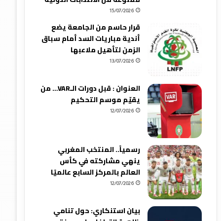
15/07/2026
قرار حاسم من الجامعة يضع
أندية مباريات السد أمام سباق
الزمن لتأهيل ملاعبها
13/07/2026
العنوان : قبل دورات الـVAR… من
يقيّم موسم التحكيم
12/07/2026
رسمياً.. المنتخب المغربي
ينهي مشاركته في كأس
العالم بالمركز السابع عالميًا
12/07/2026
بيان استنكاري: حول تنامي