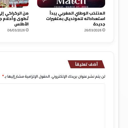
م
ق
المنتخب الوطني المغربي يبدأ
من الركراكي إ
د
استعداداته للمونديال بمتغيرات
تُطوى وأحلام ج
جديدة
الأطلس
م
ة
06/03/2026
26/03/2026
ا
ل
ت
ر
ت
أضف تعليقاً
ي
ب
لن يتم نشر عنوان بريدك الإلكتروني.
الحقول الإلزامية مشار إليها بـ
*
ا
ل
ت
ع
ل