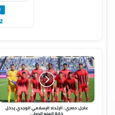
ا
ع
ا
ج
ل
:
ح
ص
ر
ي
عاجل: حصري : الإتحاد الإسلامي الوجدي يدخل
:
خانة المنع الدولي
ا