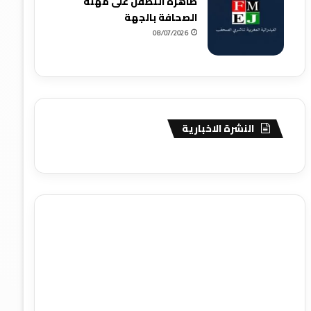
ظاهرة التطفل على مهنة
الصحافة بالجهة
08/07/2026
النشرة الاخبارية
agence de communication digitale au Maroc
services
marketing digital
stratégie SEO et optimisation web
actualité economique maroc
actualité btp maroc
btp
Maroc
آخر أخبار الرياضة
تحليل مباريات كرة القدم
أخبار الهواة
نتائج مباريات الهواة
seo
buy iptv
iptv subscription
specialist
trend news
best iptv
agence marketing
presse