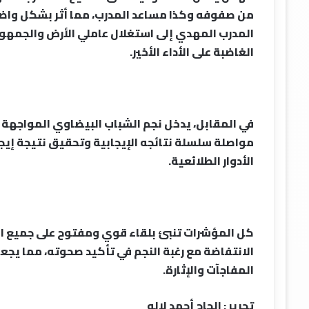
من صفوفه وكذا مساعد المدرب، مما أثر بشكل واضح
المدرب المهدي إلى استغلال عاملي الأرض والجمهور
الغاضبة على الأداء الأخير.
في المقابل، يدخل نجم الشباب البيضاوي المواجهة 
مواصلة سلسلة نتائجه الإيجابية وتحقيق نتيجة إيج
الأدوار الطلائعية.
كل المؤشرات تنبئ بلقاء قوي ومفتوح على جميع الا
الانتفاضة مع رغبة النجم في تأكيد صحوته، مما يجع
المفاجآت والإثارة.
تحرير : الحاج أحمد لالو