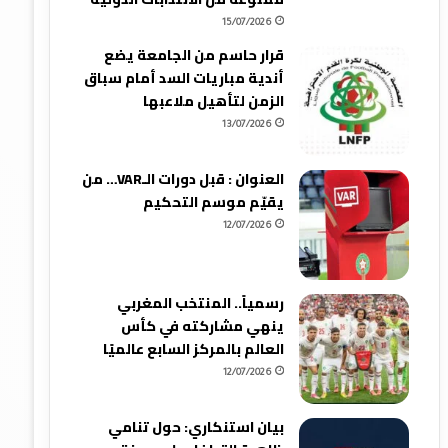
15/07/2026
قرار حاسم من الجامعة يضع
أندية مباريات السد أمام سباق
الزمن لتأهيل ملاعبها
13/07/2026
العنوان : قبل دورات الـVAR… من
يقيّم موسم التحكيم
12/07/2026
رسمياً.. المنتخب المغربي
ينهي مشاركته في كأس
العالم بالمركز السابع عالميًا
12/07/2026
بيان استنكاري: حول تنامي