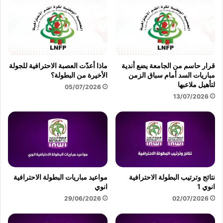
ح
ت
ي
ن
ي
ا
ت
م
و
ي
ه
ظ
ج
قرار حاسم من الجامعة يضع أندية
ماذا أعدّت العصبة الاحترافية للجولة
ا
مباريات السد أمام سباق الزمن
الأخيرة من البطولة؟
ب
ه
لتأهيل ملاعبها
ث
ر
05/07/2026
ن
13/07/2026
ة
ا
ا
ئ
ل
ي
ت
ة
ط
و
ف
ر
ل
ح
ع
نتائج وترتيب البطولة الاحترافية
مواعيد مباريات البطولة الاحترافية
ي
ل
انوي 1
انوي
م
ى
29/06/2026
02/07/2026
ي
م
ي
ه
ض
ن