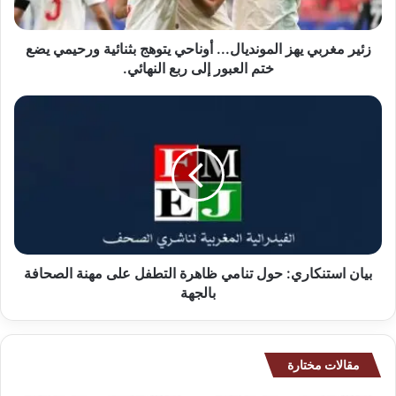
ب
ي
ي
زئير مغربي يهز المونديال... أوناحي يتوهج بثنائية ورحيمي يضع
ه
ختم العبور إلى ربع النهائي.
ز
ا
ب
ل
ي
م
ا
و
ن
ن
ا
د
س
ي
ت
ا
ن
ل
ك
.
ا
بيان استنكاري: حول تنامي ظاهرة التطفل على مهنة الصحافة
.
ر
بالجهة
.
ي
أ
:
و
ح
ن
و
مقالات مختارة
ا
ل