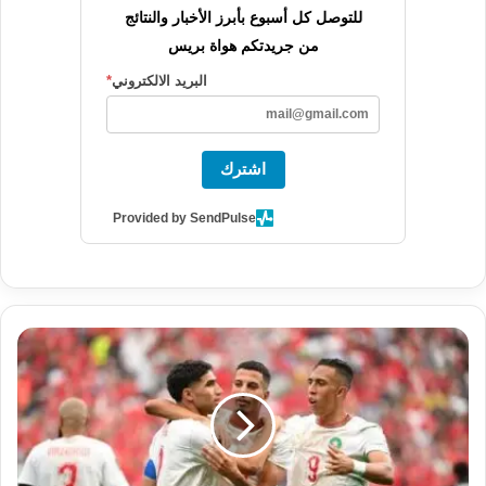
للتوصل كل أسبوع بأبرز الأخبار والنتائج
من جريدتكم هواة بريس
البريد الالكتروني
*
اشترك
Provided by SendPulse
ز
ئ
ي
ر
م
غ
ر