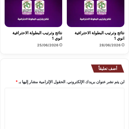
ع
ة
خ
ا
ت
ل
م
ص
ا
ح
نتائج وترتيب البطولة الاحترافية
نتائج وترتيب البطولة الاحترافية
ل
ا
انوي 1
انوي 1
ع
ف
25/06/2026
28/06/2026
ب
ة
و
ب
ر
ا
إ
ل
أضف تعليقاً
ل
ج
ى
ه
لن يتم نشر عنوان بريدك الإلكتروني.
الحقول الإلزامية مشار إليها بـ
*
ر
ة
ب
ا
ع
ل
ا
ل
ت
ن
ع
ه
ا
ل