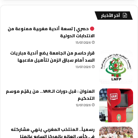
آخر الأخبار
حصري | تسعة أندية مغربية ممنوعة من
الانتدابات الدولية
15/07/2026
قرار حاسم من الجامعة يضع أندية مباريات
السد أمام سباق الزمن لتأهيل ملاعبها
13/07/2026
العنوان : قبل دورات الـVAR… من يقيّم موسم
التحكيم
12/07/2026
رسمياً.. المنتخب المغربي ينهي مشاركته
في كأس العالم بالمركز السابع عالميًا