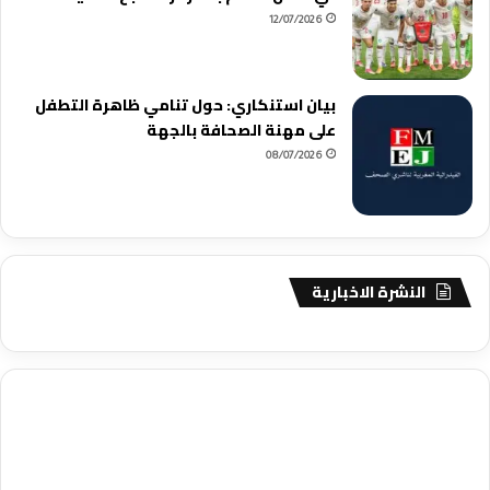
12/07/2026
بيان استنكاري: حول تنامي ظاهرة التطفل
على مهنة الصحافة بالجهة
08/07/2026
النشرة الاخبارية
agence de communication digitale au Maroc
services marketing
digital
stratégie SEO et optimisation web
actualité economique
btp Maroc
actualité btp maroc
maroc
آخر أخبار الرياضة
تحليل مباريات
كرة القدم
أخبار الهواة
نتائج مباريات الهواة
seo
buy iptv
iptv subscription