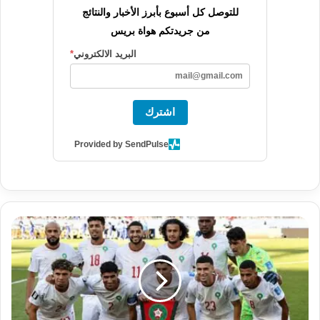
للتوصل كل أسبوع بأبرز الأخبار والنتائج
من جريدتكم هواة بريس
البريد الالكتروني
*
اشترك
Provided by SendPulse
ف
و
ز
ب
ط
ع
م