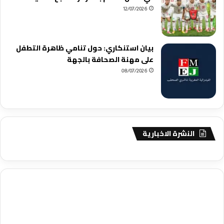
12/07/2026
بيان استنكاري: حول تنامي ظاهرة التطفل
على مهنة الصحافة بالجهة
08/07/2026
النشرة الاخبارية
agence de communication digitale au Maroc
services marketing
digital
stratégie SEO et optimisation web
actualité economique
btp Maroc
actualité btp maroc
maroc
آخر أخبار الرياضة
تحليل مباريات
كرة القدم
أخبار الهواة
نتائج مباريات الهواة
seo
buy iptv
iptv subscription