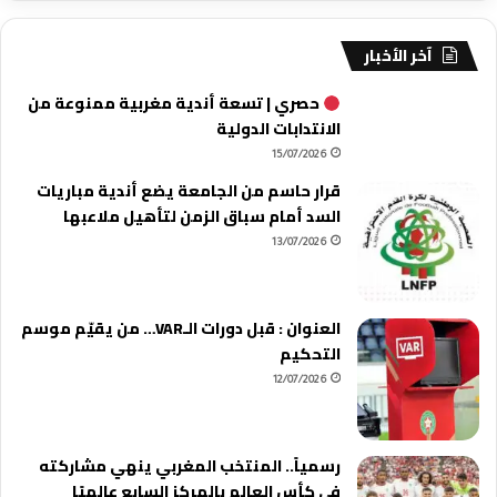
آخر الأخبار
حصري | تسعة أندية مغربية ممنوعة من
الانتدابات الدولية
15/07/2026
قرار حاسم من الجامعة يضع أندية مباريات
السد أمام سباق الزمن لتأهيل ملاعبها
13/07/2026
العنوان : قبل دورات الـVAR… من يقيّم موسم
التحكيم
12/07/2026
رسمياً.. المنتخب المغربي ينهي مشاركته
في كأس العالم بالمركز السابع عالميًا