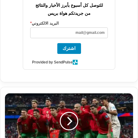
للتوصل كل أسبوع بأبرز الأخبار والنتائج
من جريدتكم هواة بريس
البريد الالكتروني
*
اشترك
Provided by SendPulse
ا
ل
م
غ
ر
ب
ي