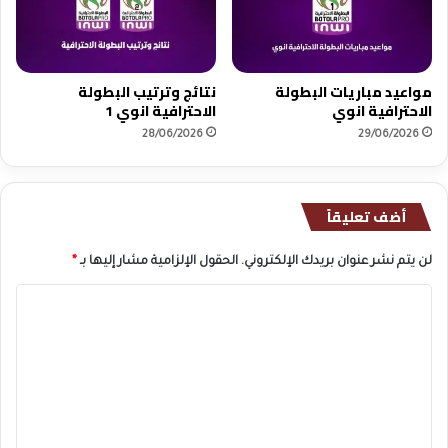
ع
ا
ل
م
مواعيد مباريات البطولة
نتائج وترتيب البطولة
2
الاحترافية انوي
الاحترافية انوي 1
0
28/06/2026
29/06/2026
2
6
أضف تعليقاً
لن يتم نشر عنوان بريدك الإلكتروني.
الحقول الإلزامية مشار إليها بـ
*
ا
ل
ت
ع
ل