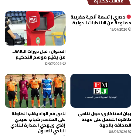
مقالات مختارة
ة
ع
م
ب
ن
د
حصري | تسعة أندية مغربية
ا
ا
ممنوعة من الانتدابات الدولية
ل
ل
15/07/2026
ف
ر
ي
ز
ف
ا
العنوان : قبل دورات الـVAR…
ا
ق
من يقيّم موسم التحكيم
.
ح
.
12/07/2026
م
.
د
ا
ل
ل
ه
بيان استنكاري: حول تنامي
نادي فم الواد يقلب الطاولة
ظاهرة التطفل على مهنة
على المتصدر شباب سيدي
الصحافة بالجهة
إفني ويهدي الصدارة للنادي
البلدي للعيون
08/07/2026