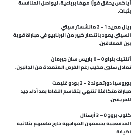
أياكس يحقق فوزًا مهمًا برباعية، ليواصل المنافسة
بثبات.
ريال مدريد 1 – 2 مانشستر سيتي
السيتي يعود بانتصار كبير من البرنابيو في مباراة قوية
بين العملاقين.
أتلتيك بلباو 0 – 0 باريس سان جيرمان
تعادل سلبي مخيب رغم الفرص المتعددة من الجانبين.
بوروسيا دورتموند 2 – 2 بودو غليمت
مباراة متكافئة تنتهي بتقاسم النقاط بعد أداء جيد
للفريقين.
كلوب بروج 0 – 3 أرسنال
المدفعجية يحسمون المواجهة خارج ملعبهم بثلاثية
نظيفة.