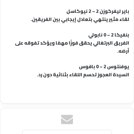
باير ليفركوزن 2 – 2 نيوكاسل
لقاء مثير ينتهي بتعادل إيجابي بين الفريقين.
بنفيكا 2 – 0 نابولي
الفريق البرتغالي يحقق فوزًا مهمًا ويؤكد تفوقه على
أرضه.
يوفنتوس 2 – 0 بافوس
السيدة العجوز تحسم اللقاء بثنائية دون رد.