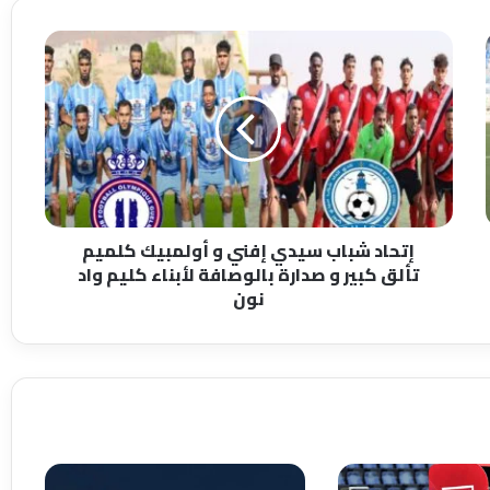
إ
ت
ح
ا
د
ش
ب
ا
ب
إتحاد شباب سيدي إفني و أولمبيك كلميم
س
تألق كبير و صدارة بالوصافة لأبناء كليم واد
ي
نون
د
ي
إ
ف
ن
ي
و
أ
و