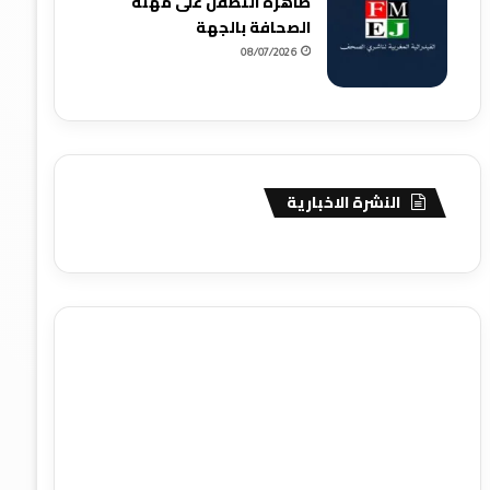
ظاهرة التطفل على مهنة
الصحافة بالجهة
08/07/2026
النشرة الاخبارية
agence de communication digitale au Maroc
services
marketing digital
stratégie SEO et optimisation web
actualité economique maroc
actualité btp maroc
btp
Maroc
آخر أخبار الرياضة
تحليل مباريات كرة القدم
أخبار الهواة
نتائج مباريات الهواة
seo
buy iptv
iptv subscription
specialist
trend news
best iptv
agence marketing
presse