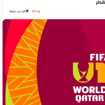
قطر
903
أقل من دقيقة