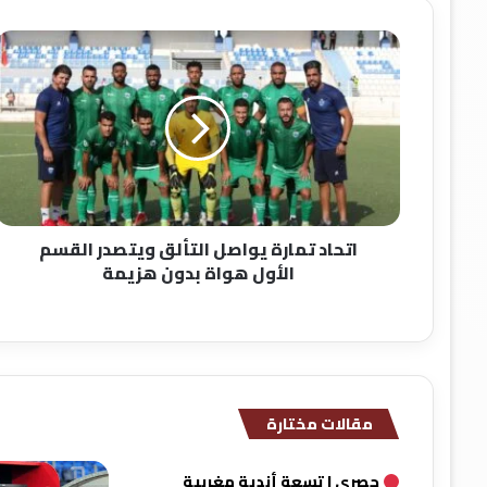
ا
ت
ح
ا
د
ت
م
ا
ر
اتحاد تمارة يواصل التألق ويتصدر القسم
ة
الأول هواة بدون هزيمة
ي
و
ا
ص
ل
ا
ل
مقالات مختارة
ت
أ
ل
حصري | تسعة أندية مغربية