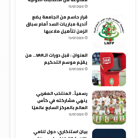
15/07/2026
قرار حاسم من الجامعة يضع
أندية مباريات السد أمام سباق
الزمن لتأهيل ملاعبها
13/07/2026
العنوان : قبل دورات الـVAR… من
يقيّم موسم التحكيم
12/07/2026
رسمياً.. المنتخب المغربي
ينهي مشاركته في كأس
العالم بالمركز السابع عالميًا
12/07/2026
بيان استنكاري: حول تنامي