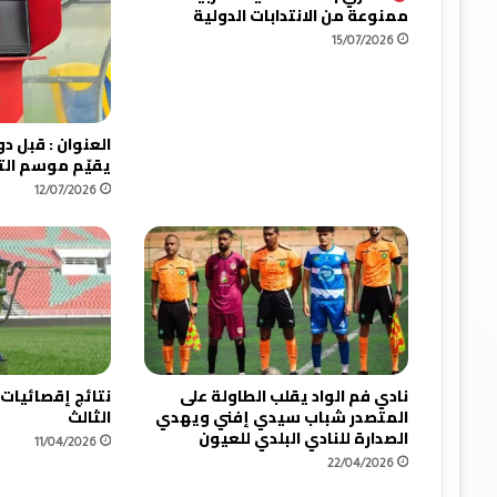
ممنوعة من الانتدابات الدولية
ق
و
15/07/2026
ي
ت
ص
د
ر
يقيّم موسم ال
ا
12/07/2026
ل
ق
س
م
ا
ل
أ
و
ل
نادي فم الواد يقلب الطاولة على
نتائج إقصائيات
ه
المتصدر شباب سيدي إفني ويهدي
الثالث
و
الصدارة للنادي البلدي للعيون
11/04/2026
ا
22/04/2026
ة