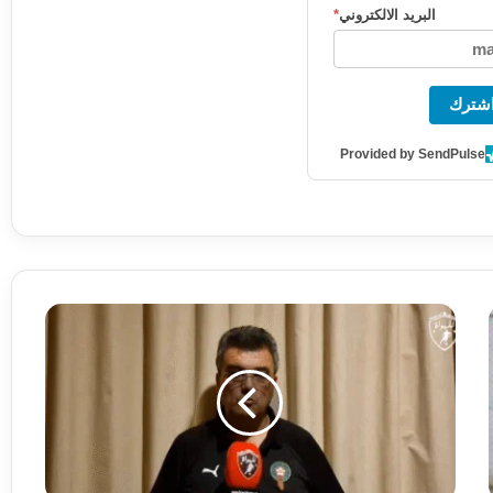
البريد الالكتروني
*
شترك
Provided by SendPulse
م
ن
ق
ط
ر
.
.
ع