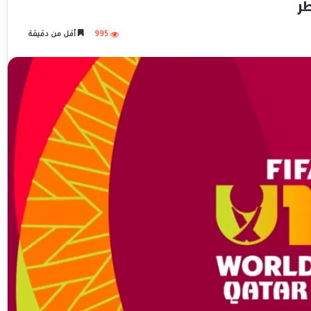
ر
995
أقل من دقيقة