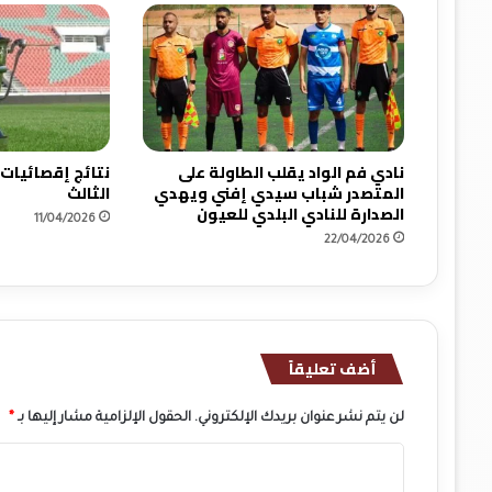
ش
ب
ا
ب
ا
ل
ع
نادي فم الواد يقلب الطاولة على
نتائج إقصائيات
ر
المتصدر شباب سيدي إفني ويهدي
الثالث
ا
الصدارة للنادي البلدي للعيون
11/04/2026
ئ
22/04/2026
ش
أضف تعليقاً
لن يتم نشر عنوان بريدك الإلكتروني.
الحقول الإلزامية مشار إليها بـ
*
ا