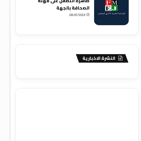
ظاهرة التطفل على مهنة
الصحافة بالجهة
08/07/2026
النشرة الاخبارية
agence de communication digitale au Maroc
services
marketing digital
stratégie SEO et optimisation web
actualité economique maroc
actualité btp maroc
btp
Maroc
آخر أخبار الرياضة
تحليل مباريات كرة القدم
أخبار الهواة
نتائج مباريات الهواة
seo
buy iptv
iptv subscription
specialist
trend news
best iptv
agence marketing
presse