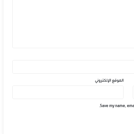
ل
م
ن
ت
خ
ب
ا
ل
و
ط
ن
ي
ا
الموقع الإلكتروني
ل
م
غ
ر
Save my name, emai
ب
ي
أ
م