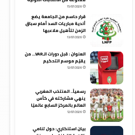
15/07/2026
قرار حاسم من الجامعة يضع
أندية مباريات السد أمام سباق
الزمن لتأهيل ملاعبها
13/07/2026
العنوان : قبل دورات الـVAR… من
يقيّم موسم التحكيم
12/07/2026
رسمياً.. المنتخب المغربي
ينهي مشاركته في كأس
العالم بالمركز السابع عالميًا
12/07/2026
بيان استنكاري: حول تنامي