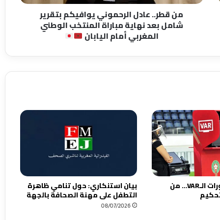
ا
من قطر.. عادل الرحموني يوافيكم بتقرير
د
شامل بعد نهاية مباراة المنتخب الوطني
ل
المغربي أمام اليابان
ا
ل
ر
ح
م
و
ن
ي
ي
و
ا
ف
ي
ك
م
العنوان : قبل دورات الـVAR… من
بيان استنكاري: حول تنامي ظاهرة
ب
تحكيم
التطفل على مهنة الصحافة بالجهة
ت
08/07/2026
ق
ر