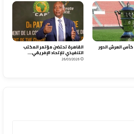
ي
ر
ش
ا
م
ل
ب
 كأس العرش الدور
القاهرة تحتضن مؤتمر المكتب
ع
التنفيذي للإتحاد الإفريقي….
د
26/03/2026
ن
ه
ا
ي
ة
م
ب
ا
ر
ا
ة
ا