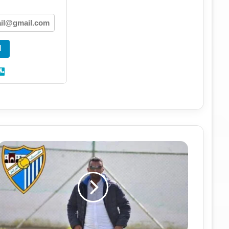
ا
ع
ا
ج
ل
ر
س
م
ي