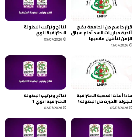
ا
ة
ن
ا
و
ل
ي
ا
قرار حاسم من الجامعة يضع
نتائج وترتيب البطولة
1
ح
أندية مباريات السد أمام سباق
الاحترافية انوي
ت
الزمن لتأهيل ملاعبها
05/07/2026
ر
13/07/2026
ا
ف
ي
ة
ا
ن
و
ي
ماذا أعدّت العصبة الاحترافية
نتائج وترتيب البطولة
1
للجولة الأخيرة من البطولة؟
الاحترافية انوي 1
02/07/2026
05/07/2026