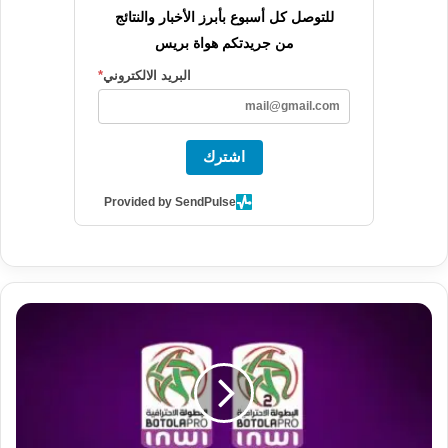
للتوصل كل أسبوع بأبرز الأخبار والنتائج
من جريدتكم هواة بريس
البريد الالكتروني
*
اشترك
Provided by SendPulse
ن
ت
ا
ئ
ج
و
ت