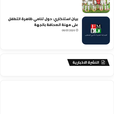
بيان استنكاري: حول تنامي ظاهرة التطفل
على مهنة الصحافة بالجهة
08/07/2026
النشرة الاخبارية
agence de communication digitale au Maroc
services marketing
digital
stratégie SEO et optimisation web
actualité economique
btp Maroc
actualité btp maroc
maroc
آخر أخبار الرياضة
تحليل مباريات
كرة القدم
أخبار الهواة
نتائج مباريات الهواة
seo
buy iptv
iptv subscription
specialist
trend news
best iptv
agence marketing presse