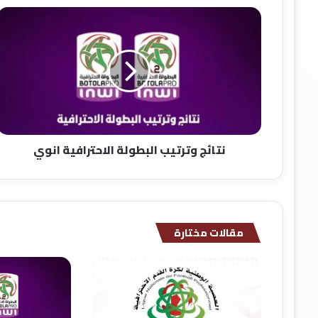
ن
ت
ا
ئ
ج
و
ت
ر
ت
نتائج وترتيب البطولة الاحترافية انوي
ي
ب
ا
ل
ب
ط
مقالات مختارة
و
ل
ة
ا
ل
ا