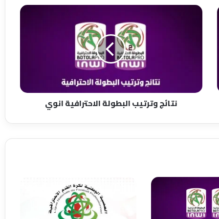
ن
ت
ا
ئ
ج
و
ت
ر
ت
نتائج وترتيب البطولة الاحترافية انوي
ي
ب
ا
ل
ب
ط
و
ل
ة
ا
ل
ا