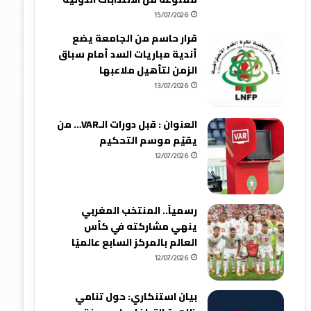
15/07/2026
قرار حاسم من الجامعة يضع
أندية مباريات السد أمام سباق
الزمن لتأهيل ملاعبها
13/07/2026
العنوان : قبل دورات الـVAR… من
يقيّم موسم التحكيم
12/07/2026
رسمياً.. المنتخب المغربي
ينهي مشاركته في كأس
العالم بالمركز السابع عالميًا
12/07/2026
بيان استنكاري: حول تنامي