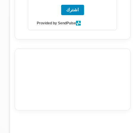
اشترك
Provided by SendPulse
agence de communication digitale au Maroc
services
marketing digital
stratégie SEO et optimisation web
actualité economique maroc
actualité btp maroc
btp
Maroc
آخر أخبار الرياضة
تحليل مباريات كرة القدم
أخبار الهواة
نتائج مباريات الهواة
seo
buy iptv
iptv subscription
specialist
trend news
best iptv
agence marketing
presse