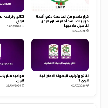
ح
ت
ر
قرار حاسم من الجامعة يضع أندية
نتائج وترتيب الب
ا
مباريات السد أمام سباق الزمن
انوي
ف
لتأهيل ملاعبها
05/07/2026
ي
13/07/2026
ة
ا
ن
و
ي
نتائج وترتيب البطولة الاحترافية
مواعيد مباريات 
انوي 1
انوي
29/06/2026
02/07/2026