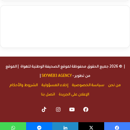
agence de communication digitale au Maroc
services marketing
digital
stratégie SEO et optimisation web
actualité economique
btp Maroc
actualité btp maroc
maroc
آخر أخبار الرياضة
تحليل مباريات
كرة القدم
أخبار الهواة
نتائج مباريات الهواة
seo
buy iptv
iptv subscription
specialist
trend news
best iptv
agence marketing presse
| © 2026 جميع الحقوق محفوظة لموقع
الصحيفة الوطنية للهواة
| الموقع
من تطوير -
SKYWEB3 AGENCY
|
من نحن
سياسة الخصوصية
إخلاء المسؤولية
الشروط والأحكام
الإعلان على الجريدة
اتصل بنا
TikTok
Instagram
YouTube
Facebook