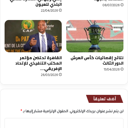
ز
و
البلدي للعيون
08/07/2026
ي
ز
22/04/2026
ر
ا
ة
ن
ي
س
ق
ط
أ
ش
نتائج إقصائيات كأس العرش
القاهرة تحتضن مؤتمر
خ
الدور الثالث
المكتب التنفيذي للإتحاد
الإفريقي….
ا
11/04/2026
ص
26/03/2026
م
ت
خ
أضف تعليقاً
ص
ص
ة
لن يتم نشر عنوان بريدك الإلكتروني.
الحقول الإلزامية مشار إليها بـ
*
ف
ي
ا
ا