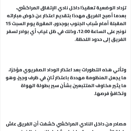
تزداد الوضعية تعقيدًا داخل نادي الإتفاق المراكشي،
بعدما أصبح الفريق مهددًا بتقديم اعتذار عن خوض مباراته
المقبلة أمام شباب الجنوب بوجدور، المقررة يوم السبت 15
نونبر على الساعة 12:00، وذلك في ظل غياب أي بوادر لسفر
الفريق إلى حدود اللحظة.
وتأتي هذه التطورات بعد اعتذار الوداد الصفريوي مؤخرًا،
ما يجعل المنظومة مهددة باعتذار ثانٍ في ظرف وجيز، وهو
ما يثير مخاوف المتتبعين بشأن سير بطولة الهواة
وتكافؤ فرصها.
مصادر من داخل النادي المراكشي كشفت أن الفريق عاش