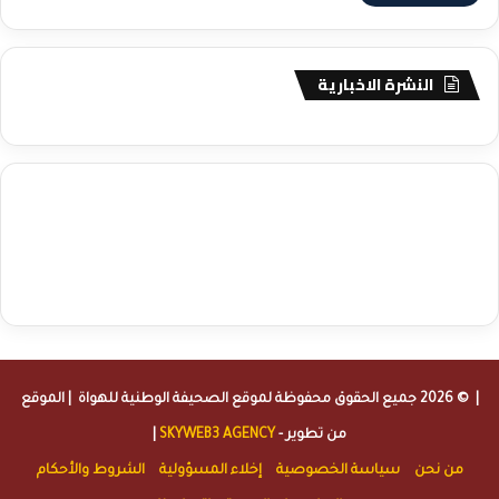
النشرة الاخبارية
agence de communication digitale au Maroc
services marketing
digital
stratégie SEO et optimisation web
actualité economique
btp Maroc
actualité btp maroc
maroc
آخر أخبار الرياضة
تحليل مباريات
كرة القدم
أخبار الهواة
نتائج مباريات الهواة
seo
buy iptv
iptv subscription
specialist
trend news
best iptv
agence marketing presse
| © 2026 جميع الحقوق محفوظة لموقع
الصحيفة الوطنية للهواة
| الموقع
من تطوير -
SKYWEB3 AGENCY
|
من نحن
سياسة الخصوصية
إخلاء المسؤولية
الشروط والأحكام