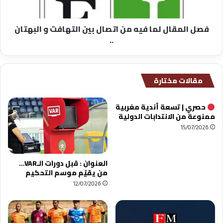
التهافت
و
فصل المقال لما فيه من اتصال بين التهافت و البهتان
البهتان
..
..
مقالات مختارة
حصري | تسعة أندية مغربية
ممنوعة من الانتدابات الدولية
15/07/2026
العنوان : قبل دورات الـVAR…
من يقيّم موسم التحكيم
12/07/2026