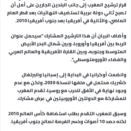
قرار ترشيح المغرب إلى جانب البلدين الجارين على أمل أن
تصبح ثاني دولة عربية تستضيف النهائيات بعد قطر العام
الماضي، والثانية في أفريقيا بعد جنوب أفريقيا 2010.
وأضاف البيان أن هذا الترشيح المشترك “سيحمل عنوان
الربط بين أفريقيا وأوروبا، وبين شمال البحر الأبيض
المتوسط وجنوبه، وبين القارة الأفريقية والعالم العربي
والفضاء الأورومتوسطي”.
وانضمت أوكرانيا في البداية إلى إسبانيا والبرتغال
كشريك محتمل في ملفها لنسخة 2030، ولكن مع عدم
وجود نهاية في الأفق للحرب مع روسيا، تقدم المغرب
للمشاركة مع الدولتين الأوروبيتين في عرض مشترك.
وسبق للمغرب التقدم بطلب استضافة كأس العالم 2010
لكنه حصد 10 أصوات وخسر الفرصة لصالح جنوب أفريقيا.