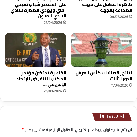
ل
ظاهرة التطفل على مهنة
على المتصدر شباب سيدي
أ
الصحافة بالجهة
إفني ويهدي الصدارة للنادي
و
البلدي للعيون
08/07/2026
ل
22/04/2026
ه
و
ا
ة
ت
ت
ع
ا
نتائج إقصائيات كأس العرش
القاهرة تحتضن مؤتمر
الدور الثالث
المكتب التنفيذي للإتحاد
ق
الإفريقي….
د
11/04/2026
م
26/03/2026
ع
.
.
أضف تعليقاً
.
.
لن يتم نشر عنوان بريدك الإلكتروني.
الحقول الإلزامية مشار إليها بـ
*