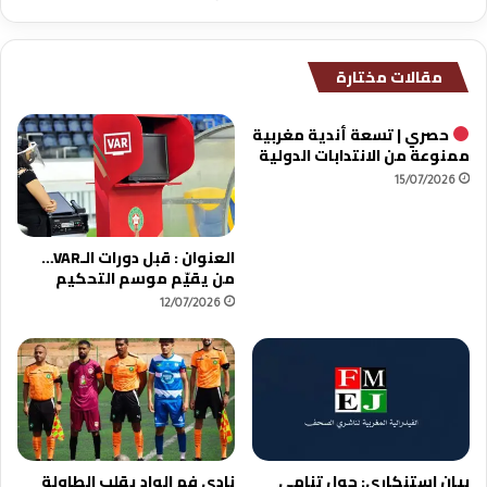
ة
ط
ا
مقالات مختارة
ن
ط
ا
حصري | تسعة أندية مغربية
ن
ممنوعة من الانتدابات الدولية
ا
15/07/2026
ل
م
م
العنوان : قبل دورات الـVAR…
ا
من يقيّم موسم التحكيم
ر
س
12/07/2026
ب
ا
ل
ق
س
م
ا
بيان استنكاري: حول تنامي
نادي فم الواد يقلب الطاولة