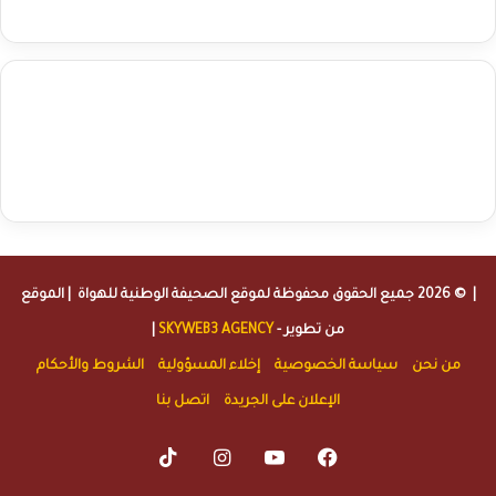
agence de communication digitale au Maroc
services marketing
digital
stratégie SEO et optimisation web
actualité economique
btp Maroc
actualité btp maroc
maroc
آخر أخبار الرياضة
تحليل مباريات
كرة القدم
أخبار الهواة
نتائج مباريات الهواة
seo
buy iptv
iptv subscription
specialist
trend news
best iptv
agence marketing presse
| © 2026 جميع الحقوق محفوظة لموقع
الصحيفة الوطنية للهواة
| الموقع
من تطوير -
SKYWEB3 AGENCY
|
من نحن
سياسة الخصوصية
إخلاء المسؤولية
الشروط والأحكام
الإعلان على الجريدة
اتصل بنا
TikTok
Instagram
YouTube
Facebook