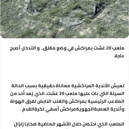
ملعب 20 غشت بمراكش في وضع مقلق.. و التدخل أصبح
عاجلا
تعيش الأندية المراكشية معاناة حقيقية بسبب الحالة
السيئة التي بات عليها ملعب 20 غشت، الذي يُعد أحد من
الملاعب الرئيسية بمراكش والقلب النابض لفرق الهواة
وأندية العصبةالجهويةمراكش أسفي لكرةالقدم .
الملعب الذي احتضن خلال الأشهر الماضية ضحايا زلزال