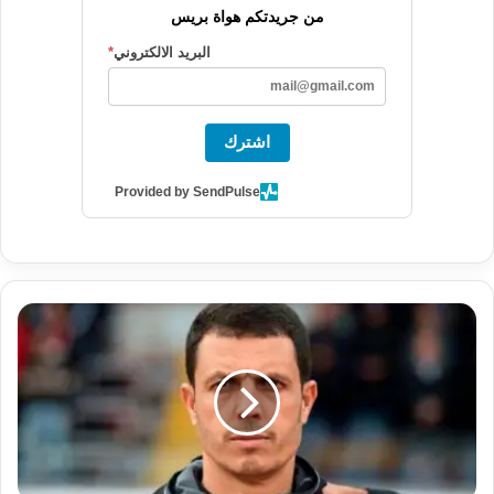
من جريدتكم هواة بريس
البريد الالكتروني
*
اشترك
Provided by SendPulse
ج
م
ا
ل
ا
ل
س
ل