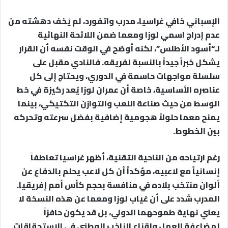
الإسباني خافي غراسيا، مدرب واتفورد، لم يُخف دهشته من
عدم إدراج اسمي لوزا ومعما ضمن اللائحة النهائية
لـ“أسود الأطلس”، لكنه أوضح في الوقت نفسه أن القرار
يشكل خبراً جيداً بالنسبة لفريقه. فالنادي مقبل على
سلسلة مواجهات حاسمة في الدوري، ويحتاج إلى كل
عناصره الأساسية، خاصة أن عمران لوزا يُعد ركيزة في خط
الوسط من حيث صناعة اللعب والتوازن التكتيكي، بينما
يمنح معما حلولاً هجومية إضافية بفضل سرعته وتحركه
بين الخطوط.​
رغم ارتياحه من الناحية التقنية، أظهر غراسيا تعاطفاً
إنسانياً مع لاعبيه، مؤكداً أن كل لاعب يحلم بالدفاع عن
ألوان منتخب بلاده في منافسة بحجم كأس أمم إفريقيا.
المدرب شدد على أن غياب لوزا ومعما عن هذه النسخة لا
يعني نهاية طموحهما الدولي، بل قد يكون حافزاً
لمضاعفة العمل وإقناع الناخب الوطني في الاستحقاقات