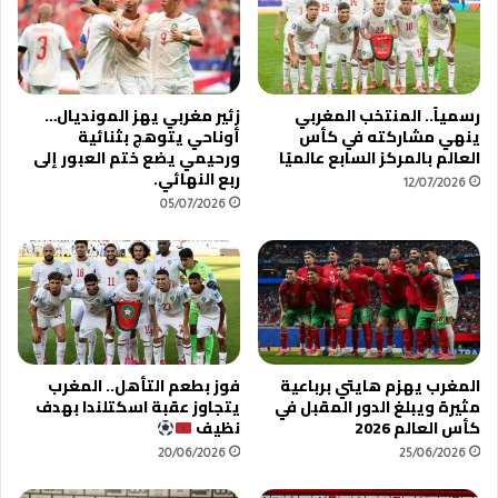
ئ
ل
ي
ج
ك
د
أ
ل
رسمياً.. المنتخب المغربي
زئير مغربي يهز المونديال…
س
.
ينهي مشاركته في كأس
أوناحي يتوهج بثنائية
ا
.
العالم بالمركز السابع عالميًا
ورحيمي يضع ختم العبور إلى
ل
و
ربع النهائي.
ع
12/07/2026
ج
05/07/2026
ر
م
ب
ا
ب
ه
ع
ي
د
ر
ف
ا
و
ل
ز
م
المغرب يهزم هايتي برباعية
فوز بطعم التأهل.. المغرب
ت
غ
مثيرة ويبلغ الدور المقبل في
يتجاوز عقبة اسكتلندا بهدف
ا
ر
كأس العالم 2026
نظيف
ر
ب
20/06/2026
25/06/2026
ي
ت
خ
و