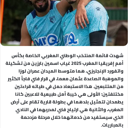
شهدت قائمة المنتخب الوطني المغربي الخاصة بكأس
أمم إفريقيا المغرب 2025 غياب اسمين بارزين من تشكيلة
واتفورد الإنجليزي، هما متوسط الميدان عمران لوزا
والموهبة الصاعدة عثمان معما، في قرار فني فاجأ الكثير
من المتتبعين. هذا الاستبعاد حمل في طياته قراءتين
مختلفتين؛ الأولى هي خيبة أمل طبيعية للاعبين كانا
يطمحان لتمثيل بلدهما في بطولة قارية تقام على أرض
المغرب، والثانية هي ارتياح فني لمدربهما في النادي
الذي سيستفيد من خدماتهما خلال مرحلة مزدحمة
بالمباريات.​