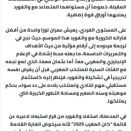
المقبلة، خصوصاً أن مستواهما المتصاعد مع واتفورد
يمنحهما أوراق قوة إضافية.​
على المستوى الفردي، يعيش عمران لوزا واحدة من أفضل
فتراته الكروية مع واتفورد هذا الموسم، حيث نجح في
ترجمة مردوده إلى أرقام مؤثرة من حيث الأهداف
والتمريرات الحاسمة، ما جعله محط إشادة في الإعلام
الإنجليزي والمغربي معاً. أما عثمان معما، الذي لمع نجمه
مع الفئات السنية للمنتخب المغربي قبل أن يفرض نفسه
تدريجياً في تشكيلة واتفورد، فيُنظر إليه كاستثمار
مستقبلي مهم للنادي ولمنتخب بلاده على حد سواء، بحكم
موهبته وسنه الصغير ومساحة التطور الكبيرة التي
يمتلكها.​
في المحصلة، استفاد واتفورد من قرار استبعاد لاعبيه عن
قائمة “كان المغرب 2025” لأنه سيخوض الفترة القادمة