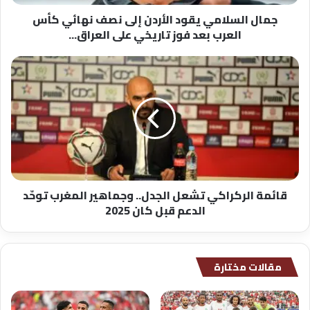
ا
جمال السلامي يقود الأردن إلى نصف نهائي كأس
م
العرب بعد فوز تاريخي على العراق...
ي
ي
ق
ق
و
ا
د
ئ
ا
م
ل
ة
أ
ا
ر
ل
د
ر
ن
ك
قائمة الركراكي تشعل الجدل.. وجماهير المغرب توحّد
إ
ر
الدعم قبل كان 2025
ل
ا
ى
ك
ن
ي
ص
ت
مقالات مختارة
ف
ش
ن
ع
ه
ل
ا
ا