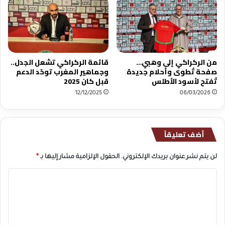
ي
حّ
ع
د
ل
ا
ى
ل
ا
د
ل
من الركراكي إلى وهبي…
قائمة الركراكي تشعل الجدل..
ع
صفحة تُطوى وأحلام جديدة
وجماهير المغرب توحّد الدعم
ع
م
تُفتح لأسود الأطلس
قبل كان 2025
ر
ق
ا
ب
12/12/2025
06/03/2026
ق
ل
.
ك
.
ا
أضف تعليقاً
.
ن
2
0
لن يتم نشر عنوان بريدك الإلكتروني.
الحقول الإلزامية مشار إليها بـ
*
2
5
ا
ل
ت
ع