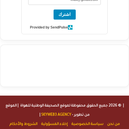
اشترك
Provided by SendPulse
agence de communication digitale au Maroc
services marketing
digital
stratégie SEO et optimisation web
actualité economique
btp Maroc
actualité btp maroc
maroc
آخر أخبار الرياضة
تحليل مباريات
كرة القدم
أخبار الهواة
نتائج مباريات الهواة
seo
buy iptv
iptv subscription
specialist
trend news
best iptv
agence marketing presse
| © 2026 جميع الحقوق محفوظة لموقع
الصحيفة الوطنية للهواة
| الموقع
من تطوير -
SKYWEB3 AGENCY
|
من نحن
سياسة الخصوصية
إخلاء المسؤولية
الشروط والأحكام