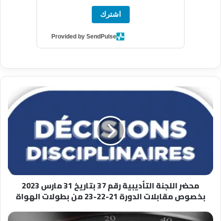
اشترك
Provided by SendPulse
محضر
اللجنة
التأديبية
رقم
37
بتاريخ
31
مارس
2023
محضر اللجنة التأديبية رقم 37 بتاريخ 31 مارس 2023
بخصوص
بخصوص مقابلات الدورة 21-22-23 من بطولات الهواة
مقابلات
الدورة
21-
قرار