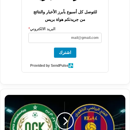
للتوصل كل أسبوع بأبرز الأخبار والنتائج
من جريدتكم هواة بريس
البريد الالكتروني
*
اشترك
Provided by SendPulse
ق
م
ة
ن
ا
ر