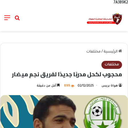
7A3B9K2
nu
خانة الب
الرئيسية
/
مختلفات
مختلفات
محجوب لكحل مدربًا جديدًا لفريق نجم ميضار
هواة بريس
02/12/2025
699
أقل من دقيقة