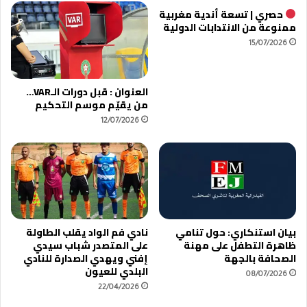
ي
ق
حصري | تسعة أندية مغربية
ك
د
ممنوعة من الانتدابات الدولية
خ
م
15/07/2026
ر
ع
ي
ا
ب
ل
العنوان : قبل دورات الـVAR…
ك
م
من يقيّم موسم التحكيم
ة
د
ف
12/07/2026
ر
ي
ب
ا
ع
ل
ب
ج
د
و
ا
ل
ل
ة
ك
بيان استنكاري: حول تنامي
نادي فم الواد يقلب الطاولة
1
ر
ظاهرة التطفل على مهنة
على المتصدر شباب سيدي
2
ي
الصحافة بالجهة
إفني ويهدي الصدارة للنادي
م
م
البلدي للعيون
08/07/2026
ن
ب
22/04/2026
ا
ل