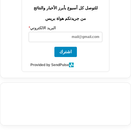
للتوصل كل أسبوع بأبرز الأخبار والنتائج
من جريدتكم هواة بريس
البريد الالكتروني
*
اشترك
Provided by SendPulse
agence de communication digitale au Maroc
services marketing
digital
stratégie SEO et optimisation web
actualité economique
btp Maroc
actualité btp maroc
maroc
آخر أخبار الرياضة
تحليل مباريات
كرة القدم
أخبار الهواة
نتائج مباريات الهواة
seo
buy iptv
iptv subscription
specialist
trend news
best iptv
agence marketing presse