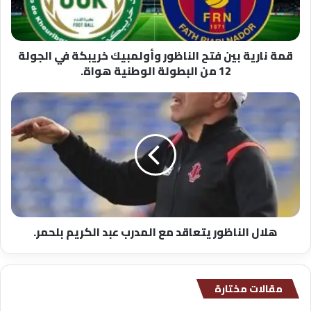
ي
ة
ب
قمة نارية بين فتح الناظور وأولمبيك خريبكة في الجولة
ي
12 من البطولة الوطنية هواة.
ن
ف
ت
ه
ح
ل
ا
ا
ل
ل
ن
ا
ا
ل
ظ
ن
و
ا
ر
ظ
هلال الناظور يتعاقد مع المدرب عبد الكريم بلحمر.
و
و
أ
ر
و
ي
ل
ت
مقالات مختارة
م
ع
ب
ا