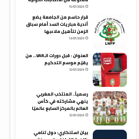
15/07/2026
قرار حاسم من الجامعة يضع
أندية مباريات السد أمام سباق
الزمن لتأهيل ملاعبها
13/07/2026
العنوان : قبل دورات الـVAR… من
يقيّم موسم التحكيم
12/07/2026
رسمياً.. المنتخب المغربي
ينهي مشاركته في كأس
العالم بالمركز السابع عالميًا
12/07/2026
بيان استنكاري: حول تنامي