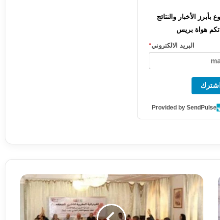
بأبرز الأخبار والنتائج
كم هواة بريس
البريد الالكتروني
*
شترك
Provided by SendPulse
بلاغ
مكتب
الفرع
الجهوي