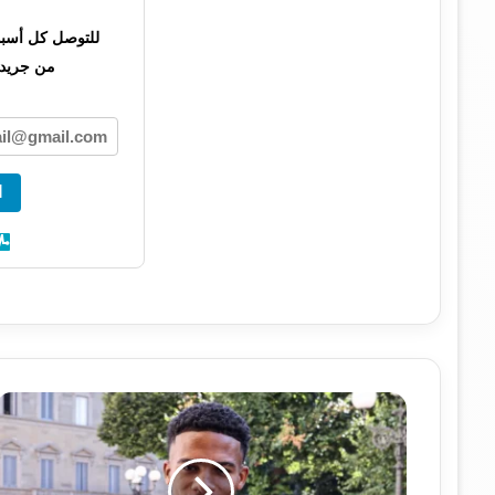
للتوصل كل أسبوع 
من جريدت
ا
أمير
ريتشاردسون
ينضم
إلى