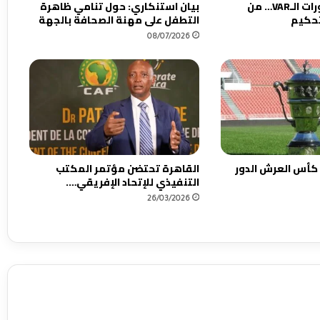
العنوان : قبل دورات الـVAR… من
بيان استنكاري: حول تنامي ظاهرة
تحكيم
التطفل على مهنة الصحافة بالجهة
08/07/2026
 كأس العرش الدور
القاهرة تحتضن مؤتمر المكتب
التنفيذي للإتحاد الإفريقي….
26/03/2026