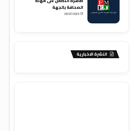
ظاهرة التطفل على مهنة
الصحافة بالجهة
08/07/2026
النشرة الاخبارية
agence de communication digitale au Maroc
services
marketing digital
stratégie SEO et optimisation web
actualité economique maroc
actualité btp maroc
btp
Maroc
آخر أخبار الرياضة
تحليل مباريات كرة القدم
أخبار الهواة
نتائج مباريات الهواة
seo
buy iptv
iptv subscription
specialist
trend news
best iptv
agence marketing
presse