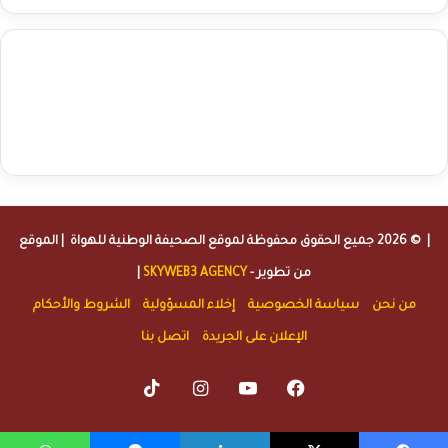
agence de communication digitale au Maroc
services marketing
digital
stratégie SEO et optimisation web
actualité economique
btp Maroc
actualité btp maroc
maroc
آخر أخبار الرياضة
تحليل مباريات
كرة القدم
أخبار الهواة
نتائج مباريات الهواة
seo
buy iptv
iptv subscription
specialist
trend news
best iptv
agence marketing presse
| © 2026 جميع الحقوق محفوظة لموقع
الصحيفة الوطنية للهواة
| الموقع
من تطوير -
SKYWEB3 AGENCY
|
من نحن
سياسة الخصوصية
إخلاء المسؤولية
الشروط والأحكام
الإعلان على الجريدة
اتصل بنا
TikTok
Instagram
YouTube
Facebook