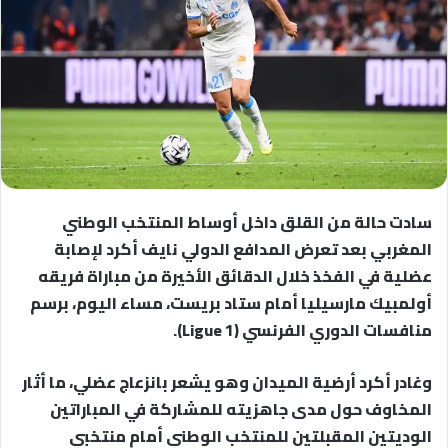
سادت حالة من القلق داخل أوساط المنتخب الوطني
المغربي بعد تعرض المدافع الدولي نايف أكرد لإصابة
عضلية في الفخذ خلال الدقائق الأخيرة من مباراة فريقه
أولمبيك مارسيليا أمام ستاد بريست، مساء اليوم، برسم
منافسات الدوري الفرنسي (Ligue 1).
وغادر أكرد أرضية الميدان وهو يشعر بانزعاج عضلي، ما أثار
المخاوف حول مدى جاهزيته للمشاركة في المباراتين
الوديتين المقبلتين للمنتخب الوطني أمام منتخبي