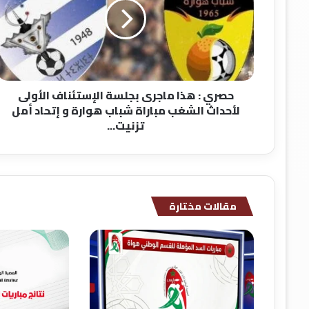
ماجرى
بجلسة
الإستئناف
الأولى
لأحداث
الشغب
حصري : هذا ماجرى بجلسة الإستئناف الأولى
مباراة
لأحداث الشغب مباراة شباب هوارة و إتحاد أمل
شباب
تزنيت...
هوارة
و
إتحاد
أمل
تزنيت...
مقالات مختارة