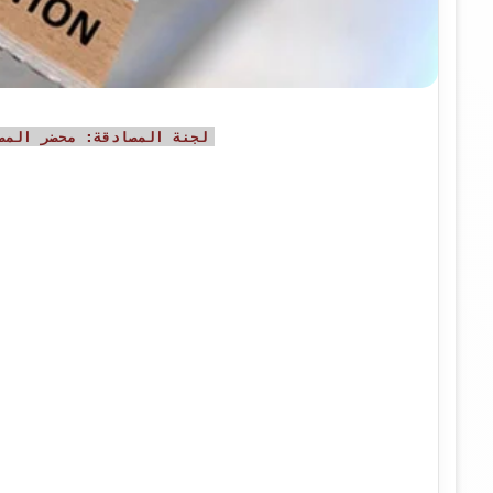
لجنة المصادقة: محضر المصادقة رقم 4 بتا