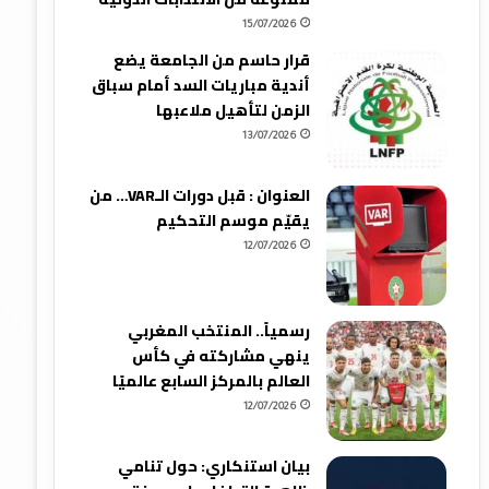
15/07/2026
قرار حاسم من الجامعة يضع
أندية مباريات السد أمام سباق
الزمن لتأهيل ملاعبها
13/07/2026
العنوان : قبل دورات الـVAR… من
يقيّم موسم التحكيم
12/07/2026
رسمياً.. المنتخب المغربي
ينهي مشاركته في كأس
العالم بالمركز السابع عالميًا
12/07/2026
بيان استنكاري: حول تنامي