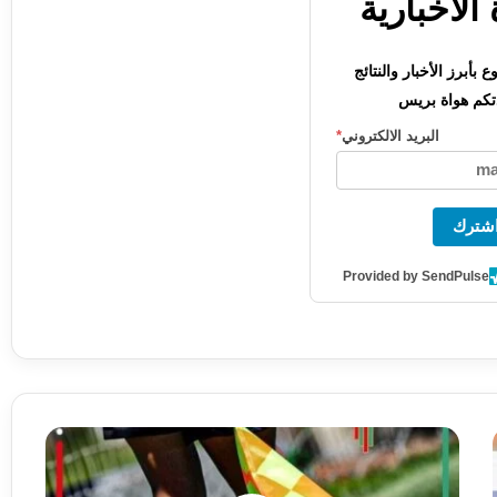
الاخبارية
بأبرز الأخبار والنتائج
كم هواة بريس
البريد الالكتروني
*
شترك
Provided by SendPulse
حصريا:
تعيينات
الدورة