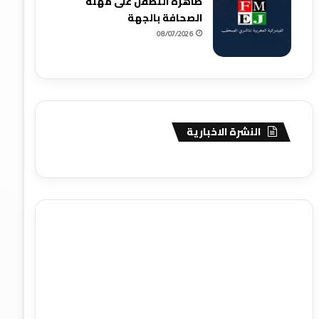
ظاهرة التطفل على مهنة
الصحافة بالجهة
08/07/2026
النشرة الاخبارية
agence de communication digitale au Maroc
services
marketing digital
stratégie SEO et optimisation web
actualité economique maroc
actualité btp maroc
btp
Maroc
آخر أخبار الرياضة
تحليل مباريات كرة القدم
أخبار الهواة
نتائج مباريات الهواة
seo
buy iptv
iptv subscription
specialist
trend news
best iptv
agence marketing
presse