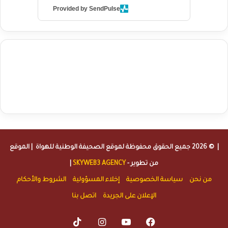
Provided by SendPulse
agence de communication digitale au Maroc
services marketing
digital
stratégie SEO et optimisation web
actualité economique
btp Maroc
actualité btp maroc
maroc
آخر أخبار الرياضة
تحليل مباريات
كرة القدم
أخبار الهواة
نتائج مباريات الهواة
seo
buy iptv
iptv subscription
specialist
trend news
best iptv
agence marketing presse
| © 2026 جميع الحقوق محفوظة لموقع
الصحيفة الوطنية للهواة
| الموقع
من تطوير -
SKYWEB3 AGENCY
|
من نحن
سياسة الخصوصية
إخلاء المسؤولية
الشروط والأحكام
الإعلان على الجريدة
اتصل بنا
TikTok
Instagram
YouTube
Facebook