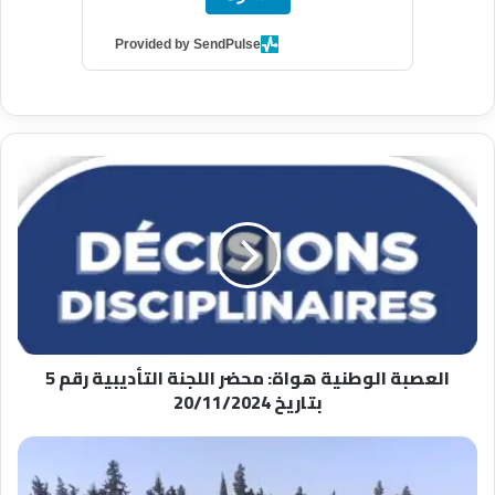
Provided by SendPulse
العصبة
الوطنية
هواة:
محضر
اللجنة
التأديبية
رقم
5
بتاريخ
العصبة الوطنية هواة: محضر اللجنة التأديبية رقم 5
20/11/2024
بتاريخ 20/11/2024
نهضة
الكارة
تعتلي