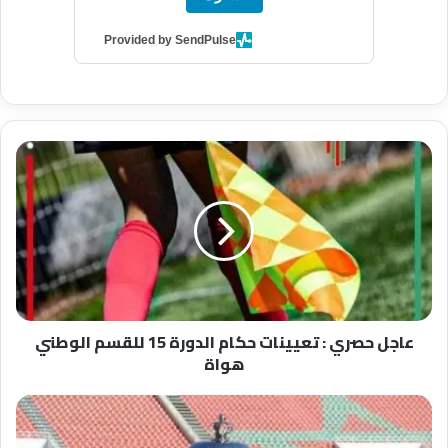
Provided by SendPulse
عاجل
حصري
:
تعيينات
حكام
الدورة
15
للقسم
الوطني
عاجل حصري : تعيينات حكام الدورة 15 للقسم الوطني
هواة
هواة
كأس
العرش
: نتائج