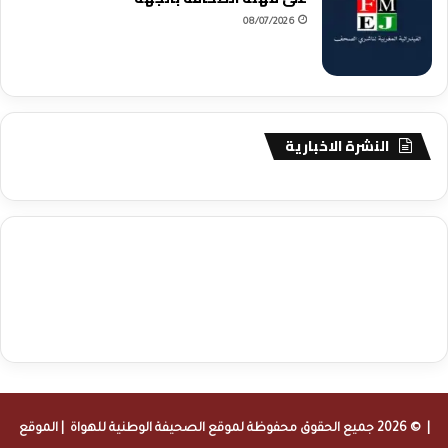
08/07/2026
النشرة الاخبارية
agence de communication digitale au Maroc
services marketing
digital
stratégie SEO et optimisation web
actualité economique
btp Maroc
actualité btp maroc
maroc
آخر أخبار الرياضة
تحليل مباريات
كرة القدم
أخبار الهواة
نتائج مباريات الهواة
seo
buy iptv
iptv subscription
specialist
trend news
best iptv
agence marketing presse
| © 2026 جميع الحقوق محفوظة لموقع
الصحيفة الوطنية للهواة
| الموقع