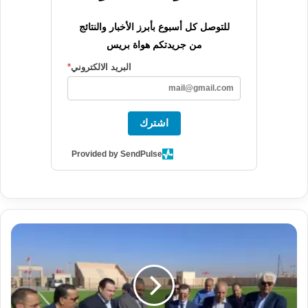
للتوصل كل أسبوع بأبرز الأخبار والنتائج
من جريدتكم هواة بريس
البريد الالكتروني
*
اشترك
Provided by SendPulse
ر
س
م
ي
ا
: