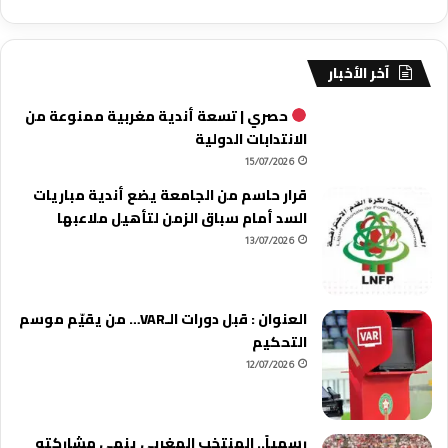
آخر الأخبار
حصري | تسعة أندية مغربية ممنوعة من
الانتدابات الدولية
15/07/2026
قرار حاسم من الجامعة يضع أندية مباريات
السد أمام سباق الزمن لتأهيل ملاعبها
13/07/2026
العنوان : قبل دورات الـVAR… من يقيّم موسم
التحكيم
12/07/2026
رسمياً.. المنتخب المغربي ينهي مشاركته