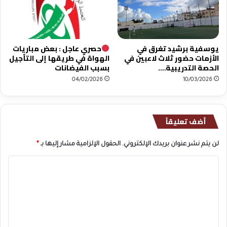
ل
ج
م
ا
يوسفية برشيد تغرق في
حصري عاجل : بعض مباريات
ع
الأزمات حضور ثلاث لاعبين في
الهواة في طريقها إلى التأجيل
ي
الحصة التدريبية….
بسبب الفيضانات
ب
04/02/2026
10/03/2026
ب
ز
و
أضف تعليقاً
لن يتم نشر عنوان بريدك الإلكتروني.
الحقول الإلزامية مشار إليها بـ
*
ا
ل
ت
ع
ل