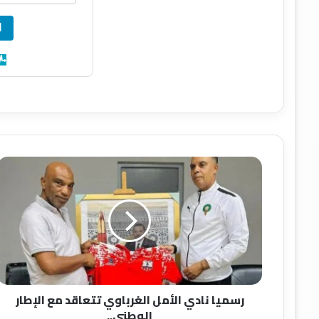
ا
ر
س
م
ي
ا
ن
ا
د
ي
رسميا نادي الأمل الغرباوي تتعاقد مع الإطار
ا
الوطني..
ل