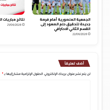
إ
ط
ا
ر
الجمعية المنصورية أمام فرصة
نتائج مباريات 
ا
جديدة لتحقيق حلم الصعود إلى
21/06/2026
ل
القسم الثاني الاحترافي
و
22/06/2026
ط
ن
ي
.
.
أضف تعليقاً
لن يتم نشر عنوان بريدك الإلكتروني.
الحقول الإلزامية مشار إليها بـ
*
ا
ل
ت
ع