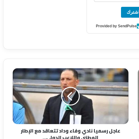
شترك
Provided by SendPulse
ع
ا
ج
ل
ر
س
م
ي
ا
عاجل رسميا نادي وفاء وداد تتعاقد مع الإطار
ن
الوطني واللاعب الدولي...
ا