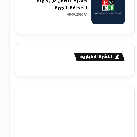
ظاهرة التطفل على مهنة
الصحافة بالجهة
08/07/2026
النشرة الاخبارية
agence de communication digitale au Maroc
services
marketing digital
stratégie SEO et optimisation web
actualité economique maroc
actualité btp maroc
btp
Maroc
آخر أخبار الرياضة
تحليل مباريات كرة القدم
أخبار الهواة
نتائج مباريات الهواة
seo
buy iptv
iptv subscription
specialist
trend news
best iptv
agence marketing
presse