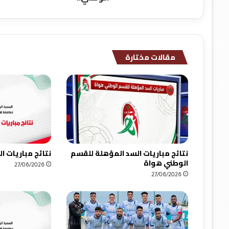
أ
م
ل
ا
ل
مقالات مختارة
غ
ر
ب
ا
و
ي
ت
ت
ع
نتائج مباريات السد المؤهلة للقسم
نتائج مباريات 
ا
الوطني هواة
27/06/2026
ق
27/06/2026
د
م
ع
ا
ل