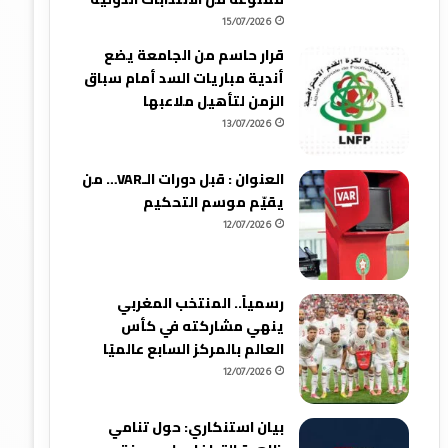
15/07/2026
قرار حاسم من الجامعة يضع
أندية مباريات السد أمام سباق
الزمن لتأهيل ملاعبها
13/07/2026
العنوان : قبل دورات الـVAR… من
يقيّم موسم التحكيم
12/07/2026
رسمياً.. المنتخب المغربي
ينهي مشاركته في كأس
العالم بالمركز السابع عالميًا
12/07/2026
بيان استنكاري: حول تنامي