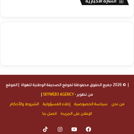
النشرة الاخبارية
agence de communication digitale au Maroc
services marketing
digital
stratégie SEO et optimisation web
actualité economique
btp Maroc
actualité btp maroc
maroc
آخر أخبار الرياضة
تحليل مباريات
كرة القدم
أخبار الهواة
نتائج مباريات الهواة
seo
buy iptv
iptv subscription
specialist
trend news
best iptv
agence marketing presse
| © 2026 جميع الحقوق محفوظة لموقع
الصحيفة الوطنية للهواة
| الموقع
من تطوير -
SKYWEB3 AGENCY
|
من نحن
سياسة الخصوصية
إخلاء المسؤولية
الشروط والأحكام
الإعلان على الجريدة
اتصل بنا
TikTok
Instagram
YouTube
Facebook