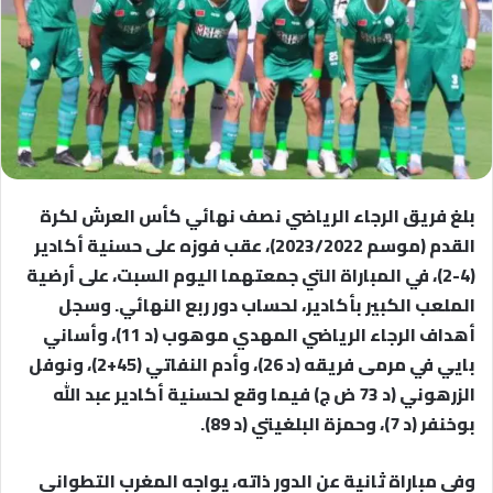
بلغ فريق الرجاء الرياضي نصف نهائي كأس العرش لكرة
القدم (موسم 2023/2022)، عقب فوزه على حسنية أكادير
(4-2)، في المباراة التي جمعتهما اليوم السبت، على أرضية
الملعب الكبير بأكادير، لحساب دور ربع النهائي. وسجل
أهداف الرجاء الرياضي المهدي موهوب (د 11)، وأساني
بايي في مرمى فريقه (د 26)، وأدم النفاتي (45+2)، ونوفل
الزرهوني (د 73 ض ج) فيما وقع لحسنية أكادير عبد الله
بوخنفر (د 7)، وحمزة البلغيتي (د 89).
وفي مباراة ثانية عن الدور ذاته، يواجه المغرب التطواني