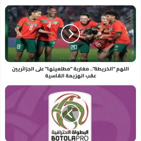
اللهم
"الخريطة"..
مغاربة
"مطلعينها"
على
الجزائريين
عقب
الهزيمة
القاسية
اللهم "الخريطة".. مغاربة "مطلعينها" على الجزائريين
عقب الهزيمة القاسية
الدورة
25
من
بطولة
القسم
الثاني..
فور
الكوديم
وتعادل