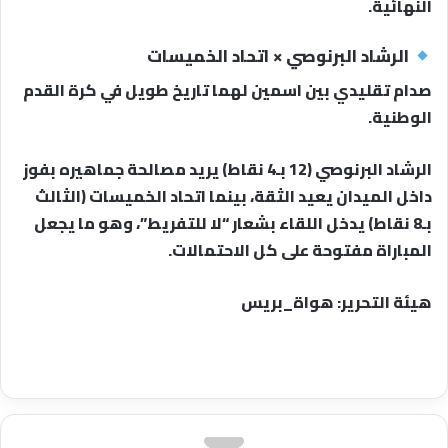
النهائية.
الرشاد البرنوصي × اتحاد الخميسات
صدام تقليدي بين اسمين لهما تاريخ طويل في كرة القدم
الوطنية.
الرشاد البرنوصي (12 بـ4 نقاط) يريد مصالحة جماهيره بفوز
داخل الميدان يعيد الثقة، بينما اتحاد الخميسات (الثالث
بـ8 نقاط) يدخل اللقاء بشعار “لا للتفريط”، وهو ما يجعل
المباراة مفتوحة على كل الاحتمالات.
هيئة التحرير: هواة_بريس