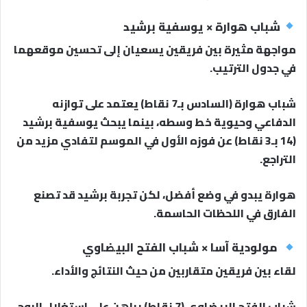
شباب هوارة × يوسفية برشيد
مواجهة مثيرة بين فريقين يسعيان إلى تحسين موقعهما
في جدول الترتيب.
شباب هوارة (السادس بـ7 نقاط) يعتمد على توازنه
الدفاعي وحيوية خط وسطه، بينما يبحث يوسفية برشيد
(14 بـ3 نقاط) عن فوزه الأول في الموسم لتفادي مزيد من
التراجع.
هوارة يبدو في وضع أفضل، لكن تجربة برشيد قد تصنع
الفارق في اللحظات الحاسمة.
مولودية آسا × شباب الفتح البيضاوي
لقاء بين فريقين متقاربين من حيث النتائج والأداء.
شباب الفتح البيضاوي (7 نقاط) يراهن على استغلال الروح