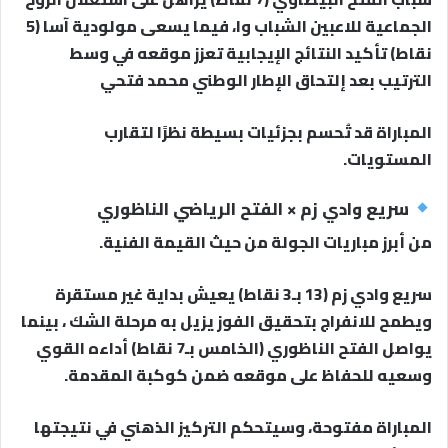
الجماعية للاعبين الشباب وا، فيما يسعى مولودية آسا (5
نقاط) تأكيد النتائج الإيجابية تعزز موقعه في وسط
الترتيب بعد إلتحاق الإطار الوطني محمد فتحي
المباراة قد تُحسم بجزئيات بسيطة نظرًا لتقارب
المستويات.
سريع وادي زم × الفتح الرياضي الناظوري
من أبرز مباريات الجولة من حيث القيمة الفنية.
سريع وادي زم (13 بـ3 نقاط) يعيش بداية غير مستقرة
ويطمح للانفراج بتحقيق الفوز يزيل به مرحلة الشك ، بينما
يواصل الفتح الناظوري (الخامس بـ7 نقاط) أداءه القوي
وسعيه للحفاظ على موقعه ضمن كوكبة المقدمة.
المباراة مفتوحة، وسيتحكم التركيز الذهني في نتيجتها