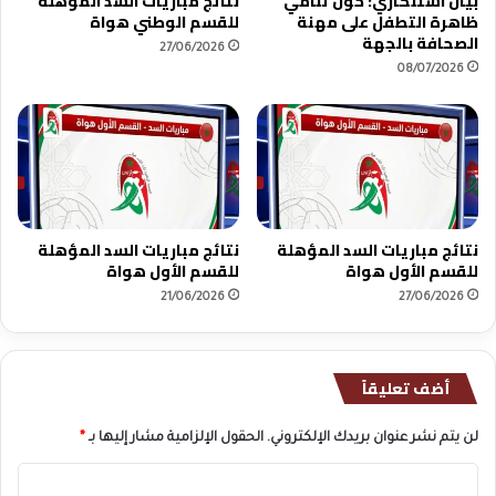
بيان استنكاري: حول تنامي
نتائج مباريات السد المؤهلة
ن
ظاهرة التطفل على مهنة
للقسم الوطني هواة
ي
الصحافة بالجهة
27/06/2026
ب
08/07/2026
ا
ل
ك
أ
س
ا
ل
ع
نتائج مباريات السد المؤهلة
نتائج مباريات السد المؤهلة
ا
للقسم الأول هواة
للقسم الأول هواة
ل
21/06/2026
27/06/2026
م
ي
ة
أضف تعليقاً
لن يتم نشر عنوان بريدك الإلكتروني.
الحقول الإلزامية مشار إليها بـ
*
ا