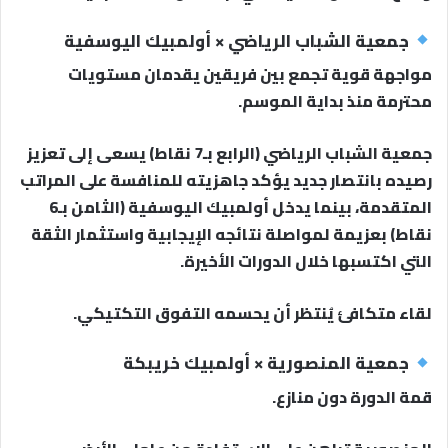
جمعية الشباب الرياضي × أولمبيك اليوسفية
مواجهة قوية تجمع بين فريقين يقدمان مستويات
محترمة منذ بداية الموسم.
جمعية الشباب الرياضي (الرابع بـ7 نقاط) يسعى إلى تعزيز
رصيده بانتصار جديد يؤكد جاهزيته للمنافسة على المراتب
المتقدمة، بينما يدخل أولمبيك اليوسفية (الثامن بـ6
نقاط) بعزيمة لمواصلة نتائجه الإيجابية واستثمار الثقة
التي اكتسبها خلال الدورات الأخيرة.
لقاء متكافئ يُنتظر أن يحسمه التفوق التكتيكي.
جمعية المنصورية × أولمبيك خريبكة
قمة الدورة دون منازع.