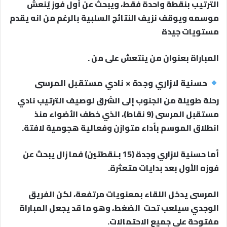
الترتيب بنقطة واحدة فقط، ويبحث عن أول فوز يُنعش
موسمه ويوقف نزيف النتائج السلبية بالرغم من انه يقدم
مستويات جيدة
المباراة بعنوان من ينتعش على من .
حسنية لازاري وجدة × نادي مستقبل المرسى
رحلة طويلة من الجنوب إلى الشرق لوصيف الترتيب نادي
مستقبل المرسى (9 نقاط)، الذي خطف الأضواء منذ
انطلاق الموسم بأداء متوازن وفعالية هجومية لافتة.
أما حسنية لازاري وجدة (15 بـنقطتين) فما زال يبحث عن
فوزه الأول بعد بدايات متعثرة.
المرسى يدخل اللقاء بمعنويات مرتفعة، لكن الفريق
الوجدي سيلعب تحت الضغط، وهو ما قد يجعل المباراة
مفتوحة على جميع الاحتمالات.