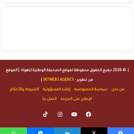
agence de communication digitale au Maroc
services marketing
digital
stratégie SEO et optimisation web
actualité economique
btp Maroc
actualité btp maroc
maroc
آخر أخبار الرياضة
تحليل مباريات
كرة القدم
أخبار الهواة
نتائج مباريات الهواة
seo
buy iptv
iptv subscription
specialist
trend news
best iptv
agence marketing presse
| © 2026 جميع الحقوق محفوظة لموقع
الصحيفة الوطنية للهواة
| الموقع
من تطوير -
SKYWEB3 AGENCY
|
من نحن
سياسة الخصوصية
إخلاء المسؤولية
الشروط والأحكام
الإعلان على الجريدة
اتصل بنا
TikTok
Instagram
YouTube
Facebook