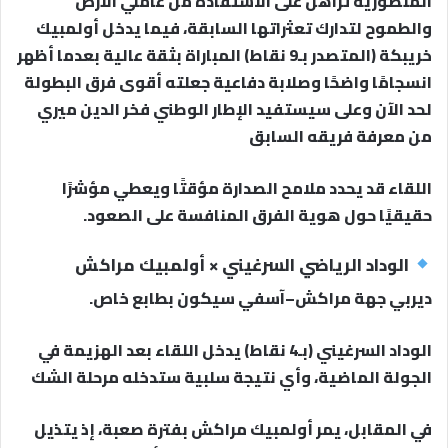
المنصورية تراهن على الاستفادة من عاملي الأرض
والطموح لتدارك تعثراتها السابقة، فيما يدخل أولمبيك
خريبكة (المتصدر بـ9 نقاط) المباراة بثقة عالية بعدما أظهر
انسجامًا واضحًا وصلابة دفاعية جعلته أقوى فرق البطولة
لحد الآن وعلى سيستفيد الإطار الوطني فخر الدين ميري
من معرفة فريقه السابق
اللقاء قد يحدد ملامح الصدارة مؤقتًا ويعطي مؤشرًا
حقيقيًا حول هوية الفرق المنافسة على الصعود.
الوداد الرياضي السرغيني × أولمبيك مراكش
ديربي جهة مراكش–آسفي سيكون بطابع خاص.
الوداد السرغيني (بـ4 نقاط) يدخل اللقاء بعد الهزيمة في
الجولة الماضية، وأي نتيجة سلبية ستدخله مرحلة الشك
في المقابل، يمر أولمبيك مراكش بفترة صعبة، إذ يتذيل