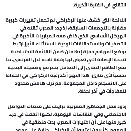
التقني في الفترة الأخيرة.
اللائحة التي كشف عنها الركراكي لم تحمل تغييرات كبيرة
مقارنة بالتجمعات السابقة، إذ جدد المدرب ثقته في
الهيكل الأساسي الذي خاض معه المباريات الأخيرة في
التصفيات والاستحقاقات الودية. الاستثناء الأبرز ارتبط
بوضع المهاجم حمزة إيغامان ضمن القائمة الاحتياطية
نتيجة الإصابة التي تعرض لها رفقة ناديه ليل الفرنسي، ما
دفع الطاقم التقني إلى التعامل بحذر مع وضعيته البدنية
تحسباً لأي طارئ. هذا النهج أكد رغبة الركراكي في الحفاظ
على الانسجام داخل المجموعة، مع ترك هامش محدود
للمفاجآت في آخر لحظة.
ردود فعل الجماهير المغربية تباينت على منصات التواصل
الاجتماعي وفي النقاشات اليومية، لكنها اتفقت في جزء
كبير منها على أن اختيارات المدرب بدت منطقية في
العموم. كثيرون اعتبروا أن الركراكي حافظ على عمود