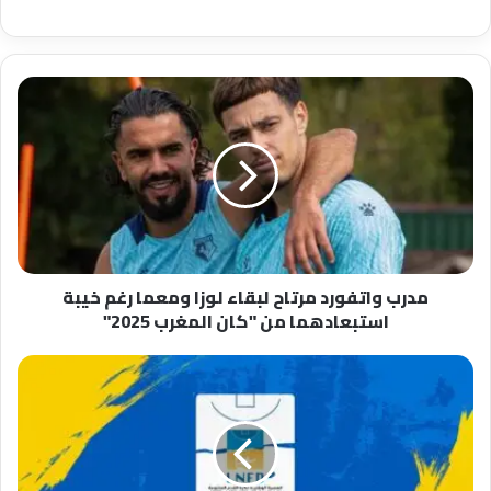
م
د
ر
ب
و
ا
ت
ف
و
مدرب واتفورد مرتاح لبقاء لوزا ومعما رغم خيبة
ر
استبعادهما من "كان المغرب 2025"
د
م
ر
ب
ت
ر
ا
ن
ح
ا
ل
م
ب
ج