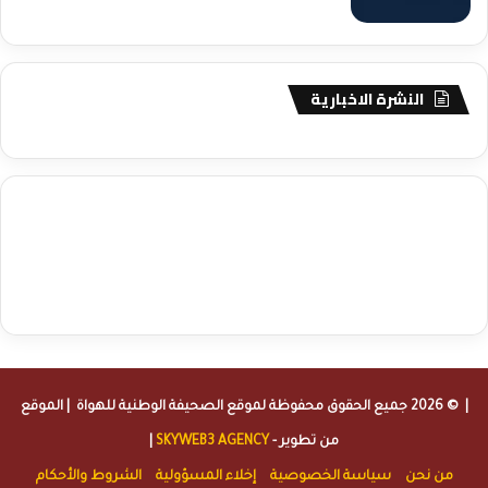
النشرة الاخبارية
agence de communication digitale au Maroc
services marketing
digital
stratégie SEO et optimisation web
actualité economique
btp Maroc
actualité btp maroc
maroc
آخر أخبار الرياضة
تحليل مباريات
كرة القدم
أخبار الهواة
نتائج مباريات الهواة
seo
buy iptv
iptv subscription
specialist
trend news
best iptv
agence marketing presse
| © 2026 جميع الحقوق محفوظة لموقع
الصحيفة الوطنية للهواة
| الموقع
من تطوير -
SKYWEB3 AGENCY
|
من نحن
سياسة الخصوصية
إخلاء المسؤولية
الشروط والأحكام