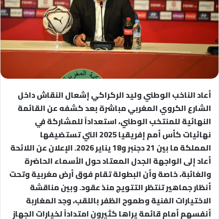
أعاد الناخب الوطني وليد الركراكي إشعال النقاش داخل
الشارع الكروي المغربي مباشرة بعد كشفه عن القائمة
النهائية للمنتخب الوطني، استعداداً للمشاركة في
نهائيات كأس أمم إفريقيا 2025 التي تستضيفها
المملكة ما بين 21 دجنبر و18 يناير 2026. الإعلان عن اللائحة
أعاد إلى الواجهة الجدل المعتاد حول الأسماء الحاضرة
والغائبة، خاصة وأن البطولة تقام فوق أرض مغربية وتحت
أنظار جماهير تنتظر التتويج منذ عقود. وبين مناقشة
الاختيارات الفنية وطموح الظفر باللقب، وجد المغاربة
أنفسهم أمام قائمة يراها كثيرون امتداداً لخيارات الجهاز