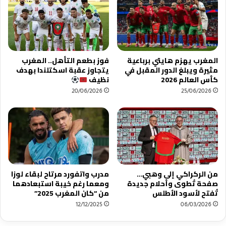
ت
ق
ب
ا
ع
ع
ا
ة
د
ه
المغرب يهزم هايتي برباعية
فوز بطعم التأهل.. المغرب
م
مثيرة ويبلغ الدور المقبل في
يتجاوز عقبة اسكتلندا بهدف
ا
كأس العالم 2026
نظيف
م
20/06/2026
25/06/2026
ن
"
ك
ا
ن
ا
ل
م
من الركراكي إلى وهبي…
مدرب واتفورد مرتاح لبقاء لوزا
صفحة تُطوى وأحلام جديدة
ومعما رغم خيبة استبعادهما
غ
تُفتح لأسود الأطلس
من “كان المغرب 2025”
ر
ب
12/12/2025
06/03/2026
2
0