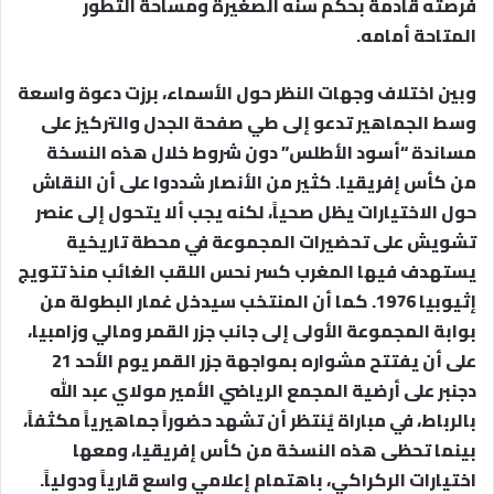
فرصته قادمة بحكم سنه الصغيرة ومساحة التطور
المتاحة أمامه.
وبين اختلاف وجهات النظر حول الأسماء، برزت دعوة واسعة
وسط الجماهير تدعو إلى طي صفحة الجدل والتركيز على
مساندة “أسود الأطلس” دون شروط خلال هذه النسخة
من كأس إفريقيا. كثير من الأنصار شددوا على أن النقاش
حول الاختيارات يظل صحياً، لكنه يجب ألا يتحول إلى عنصر
تشويش على تحضيرات المجموعة في محطة تاريخية
يستهدف فيها المغرب كسر نحس اللقب الغائب منذ تتويج
إثيوبيا 1976. كما أن المنتخب سيدخل غمار البطولة من
بوابة المجموعة الأولى إلى جانب جزر القمر ومالي وزامبيا،
على أن يفتتح مشواره بمواجهة جزر القمر يوم الأحد 21
دجنبر على أرضية المجمع الرياضي الأمير مولاي عبد الله
بالرباط، في مباراة يُنتظر أن تشهد حضوراً جماهيرياً مكثفاً،
بينما تحظى هذه النسخة من كأس إفريقيا، ومعها
اختيارات الركراكي، باهتمام إعلامي واسع قارياً ودولياً.