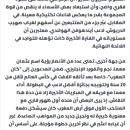
فقري واضح، وأن استبعاد بعض الأسماء لا ينقص من قوة
المجموعة بقدر ما يعكس قناعات تكتيكية معينة. في
المقابل، عبّر جزء من المتتبعين عن أسفهم لغياب صهيب
الدريوش، لاعب آيندهوفن الهولندي، معتبرين أن
مستوياته في الفترة الأخيرة كانت تؤهله للتواجد في
اللائحة النهائية.
من جهة أخرى، تمنى عدد من الأنصار رؤية اسم عثمان
معما، نجم واتفورد الإنجليزي، ضمن المدعوين إلى “كان
المغرب”، خاصة بعد تألقه اللافت في كأس العالم لأقل من
20 سنة وتتويجه بجائزة أفضل لاعب في البطولة. أداء
معما مع فريقه في المباريات الأخيرة زاد من حدة هذا
النقاش، إذ يرى البعض أن منحه أول ظهور قاري مع
المنتخب الأول فوق أرض المغرب كان سيشكل دفعة
معنوية كبيرة له ولجيل جديد من المواهب الصاعدة. غير
أن غيابه اعتُبر في نظر آخرين خطوة مؤجلة، على أساس أن