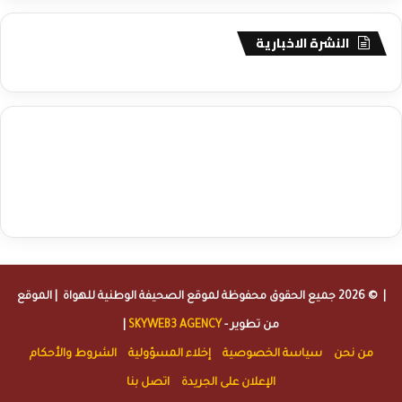
النشرة الاخبارية
agence de communication digitale au Maroc
services marketing
digital
stratégie SEO et optimisation web
actualité economique
btp Maroc
actualité btp maroc
maroc
آخر أخبار الرياضة
تحليل مباريات
كرة القدم
أخبار الهواة
نتائج مباريات الهواة
seo
buy iptv
iptv subscription
specialist
trend news
best iptv
agence marketing presse
| © 2026 جميع الحقوق محفوظة لموقع
الصحيفة الوطنية للهواة
| الموقع
من تطوير -
SKYWEB3 AGENCY
|
من نحن
سياسة الخصوصية
إخلاء المسؤولية
الشروط والأحكام
الإعلان على الجريدة
اتصل بنا