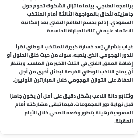
برنامجه العلاجي، بينما ما تزال الشكوك تحوم حول
جاهزيته للّحاق بالمواجهة الثالثة أمام المنتخب
السعودي، إذ لم يحسم الطاقم التقني بعد إمكانية
الاعتماد عليه في تلك المباراة الحاسمة.
غياب بنشرقي يُعد خسارة كبيرة للمنتخب الوطني نظراً
للدور الهجومي الذي يلعبه، سواء من حيث خلق الحلول أو
إضافة العمق الفني في الثلث الأخير من الملعب. وينتظر
أن يمنح الناخب الوطني الفرصة لبدائل أخرى من أجل
الحفاظ على التوازن الهجومي خلال المباراتين الأوليين.
وتُتابَع حالة اللاعب بشكل دقيق على أمل أن يكون جاهزاً
قبل نهاية دور المجموعات، فيما تبقى مشاركته أمام
السعودية رهينة بتطور وضعه الصحي خلال الأيام
المقبلة.