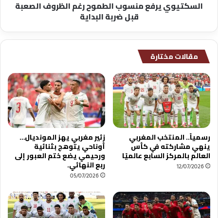
السكتيوي يرفع منسوب الطموح رغم الظروف الصعبة
ا
ر
قبل ضربة البداية
خ
ف
ل
ع
ا
م
ل
ن
مقالات مختارة
ق
س
ا
و
ع
ب
ة
ا
ل
ط
م
و
رسمياً.. المنتخب المغربي
زئير مغربي يهز المونديال…
ح
ينهي مشاركته في كأس
أوناحي يتوهج بثنائية
ر
العالم بالمركز السابع عالميًا
ورحيمي يضع ختم العبور إلى
غ
ربع النهائي.
12/07/2026
م
05/07/2026
ا
ل
ظ
ر