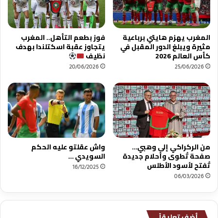
و
ف
ا
ل
المغرب يهزم هايتي برباعية
فوز بطعم التأهل.. المغرب
ص
مثيرة ويبلغ الدور المقبل في
يتجاوز عقبة اسكتلندا بهدف
ع
كأس العالم 2026
نظيف
ب
20/06/2026
25/06/2026
ة
ق
ب
ل
ض
ر
ب
من الركراكي إلى وهبي…
واش عقلتو عليه الحكم
ة
صفحة تُطوى وأحلام جديدة
السويدي …
ا
تُفتح لأسود الأطلس
ل
16/12/2025
ب
06/03/2026
د
ا
ي
أضف تعليقاً
ة