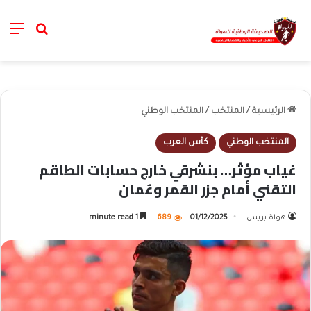
nu
خانة الب
الرئيسية
/
المنتخب
/
المنتخب الوطني
المنتخب الوطني
كأس العرب
غياب مؤثر… بنشرقي خارج حسابات الطاقم
التقني أمام جزر القمر وعُمان
هواة بريس
01/12/2025
689
1 minute read