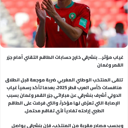
غياب مؤثر… بنشرقي خارج حسابات الطاقم التقني أمام جزر
القمر وعُمان
تلقى المنتخب الوطني المغربي ضربة موجعة قبل انطلاق
منافسات كأس العرب قطر 2025، بعدما تأكد رسمياً غياب
الدولي أشرف بنشرقي عن مباراتَي جزر القمر وعُمان بسبب
الإصابة التي تعرّض لها مؤخراً، والتي فرضت على الطاقم
الطبي إراحته تفادياً لأي تفاقم محتمل.
وبحسب مصادر مقربة من المنتخب، فإن بنشرقي يواصل