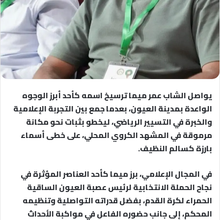
يواصل الشاب عمر ميما ترسيخ اسمه كأحد أبرز الوجوه
الواعدة بمدينة العيون، بعدما جمع بين التجربة الإعلامية
والخبرة في التسيير الرياضي، ليخطو بثبات نحو مكانة
مرموقة في المشهد الكروي المحلي، على خطى أسماء
بارزة كسالم النظيف.
في المجال الإعلامي، برز ميما كأحد العناصر المؤثرة في
نجاح الحملة الانتخابية لرئيس عصبة العيون الساقية
الحمراء لكرة القدم، بفضل قدراته التواصلية وتنظيمه
المحكم، إلى جانب حضوره الفاعل في مواكبة الأحداث