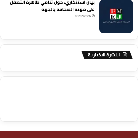
بيان استنكاري: حول تنامي ظاهرة التطفل
على مهنة الصحافة بالجهة
08/07/2026
النشرة الاخبارية
agence de communication digitale au Maroc
services marketing
digital
stratégie SEO et optimisation web
actualité economique
btp Maroc
actualité btp maroc
maroc
آخر أخبار الرياضة
تحليل مباريات
كرة القدم
أخبار الهواة
نتائج مباريات الهواة
seo
buy iptv
iptv subscription
specialist
trend news
best iptv
agence marketing presse