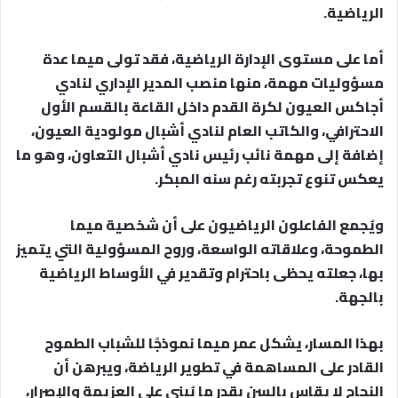
الرياضية.
أما على مستوى الإدارة الرياضية، فقد تولى ميما عدة
مسؤوليات مهمة، منها منصب المدير الإداري لنادي
أجاكس العيون لكرة القدم داخل القاعة بالقسم الأول
الاحترافي، والكاتب العام لنادي أشبال مولودية العيون،
إضافة إلى مهمة نائب رئيس نادي أشبال التعاون، وهو ما
يعكس تنوع تجربته رغم سنه المبكر.
ويُجمع الفاعلون الرياضيون على أن شخصية ميما
الطموحة، وعلاقاته الواسعة، وروح المسؤولية التي يتميز
بها، جعلته يحظى باحترام وتقدير في الأوساط الرياضية
بالجهة.
بهذا المسار، يشكل عمر ميما نموذجًا للشباب الطموح
القادر على المساهمة في تطوير الرياضة، ويبرهن أن
النجاح لا يقاس بالسن بقدر ما يُبنى على العزيمة والإصرار،