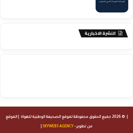
النشرة الاخبارية
agence de communication digitale au Maroc
services marketing
digital
stratégie SEO et optimisation web
actualité economique
btp Maroc
actualité btp maroc
maroc
آخر أخبار الرياضة
تحليل مباريات
كرة القدم
أخبار الهواة
نتائج مباريات الهواة
seo
buy iptv
iptv subscription
specialist
trend news
best iptv
agence marketing presse
| © 2026 جميع الحقوق محفوظة لموقع
الصحيفة الوطنية للهواة
| الموقع
من تطوير -
SKYWEB3 AGENCY
|