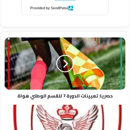
Provided by SendPulse
حصريا:
تعيينات
الدورة
7
للقسم
الوطني
هواة
حصريا: تعيينات الدورة 7 للقسم الوطني هواة
عاجل
:
رسميا
الإتحاد