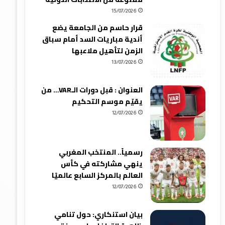
15/07/2026
قرار حاسم من الجامعة يضع
أندية مباريات السد أمام سباق
الزمن لتأهيل ملاعبها
13/07/2026
العنوان : قبل دورات الـVAR… من
يقيّم موسم التحكيم
12/07/2026
رسمياً.. المنتخب المغربي
ينهي مشاركته في كأس
العالم بالمركز السابع عالميًا
12/07/2026
بيان استنكاري: حول تنامي