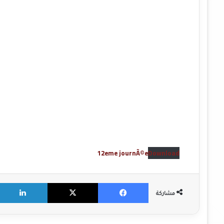
12eme journÃ©e
Download
X
Facebook
مشاركة