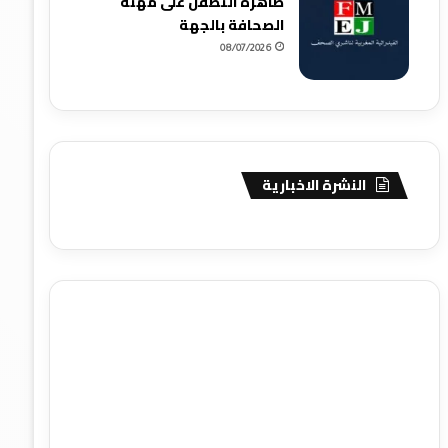
ظاهرة التطفل على مهنة
الصحافة بالجهة
08/07/2026
النشرة الاخبارية
agence de communication digitale au Maroc
services
marketing digital
stratégie SEO et optimisation web
actualité economique maroc
actualité btp maroc
btp
Maroc
آخر أخبار الرياضة
تحليل مباريات كرة القدم
أخبار الهواة
نتائج مباريات الهواة
seo
buy iptv
iptv subscription
specialist
trend news
best iptv
agence marketing
presse