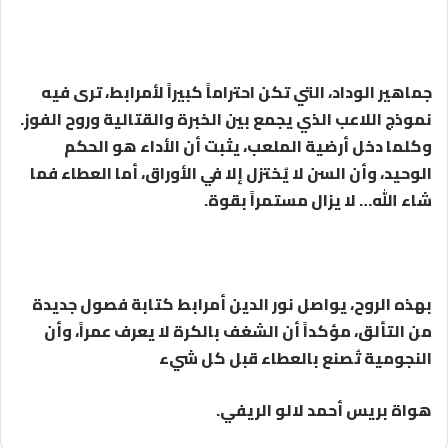
جماهير الوداد، التي تكن احتراماً كبيراً لأمرابط، ترى فيه
نموذج اللاعب الذي يجمع بين الخبرة والقتالية وروح الفوز.
وكلما دخل أرضية الملعب، يثبت أن الأداء هو الحكم
الوحيد، وأن السن لا يُختزل إلا في الأوراق، أما العطاء فما
شاء الله… لا يزال مستمراً بقوة.
بهذه الروح، يواصل نور الدين أمرابط كتابة فصول جديدة
من التألق، مؤكداً أن الشغف بالكرة لا يعرف عمراً، وأن
النجومية تُصنع بالعطاء قبل كل شيء
هواة بريس أحمد لالو الريفي.