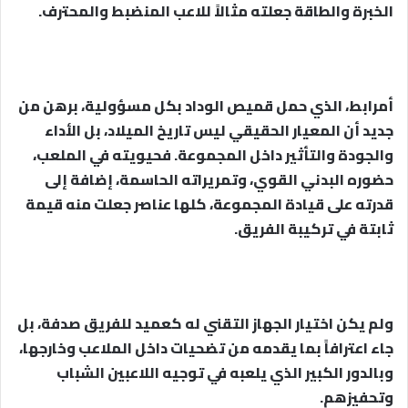
الخبرة والطاقة جعلته مثالاً للاعب المنضبط والمحترف.
أمرابط، الذي حمل قميص الوداد بكل مسؤولية، برهن من
جديد أن المعيار الحقيقي ليس تاريخ الميلاد، بل الأداء
والجودة والتأثير داخل المجموعة. فحيويته في الملعب،
حضوره البدني القوي، وتمريراته الحاسمة، إضافة إلى
قدرته على قيادة المجموعة، كلها عناصر جعلت منه قيمة
ثابتة في تركيبة الفريق.
ولم يكن اختيار الجهاز التقني له كعميد للفريق صدفة، بل
جاء اعترافاً بما يقدمه من تضحيات داخل الملاعب وخارجها،
وبالدور الكبير الذي يلعبه في توجيه اللاعبين الشباب
وتحفيزهم.