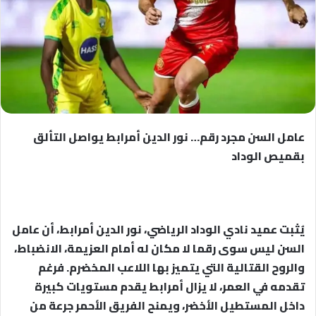
عامل السن مجرد رقم… نور الدين أمرابط يواصل التألق
بقميص الوداد
يُثبت عميد نادي الوداد الرياضي، نور الدين أمرابط، أن عامل
السن ليس سوى رقما لا مكان له أمام العزيمة، الانضباط،
والروح القتالية التي يتميز بها اللاعب المخضرم. فرغم
تقدمه في العمر، لا يزال أمرابط يقدم مستويات كبيرة
داخل المستطيل الأخضر، ويمنح الفريق الأحمر جرعة من