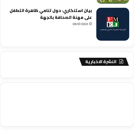
بيان استنكاري: حول تنامي ظاهرة التطفل
على مهنة الصحافة بالجهة
08/07/2026
النشرة الاخبارية
agence de communication digitale au Maroc
services marketing
digital
stratégie SEO et optimisation web
actualité economique
btp Maroc
actualité btp maroc
maroc
آخر أخبار الرياضة
تحليل مباريات
كرة القدم
أخبار الهواة
نتائج مباريات الهواة
seo
buy iptv
iptv subscription
specialist
trend news
best iptv
agence marketing presse