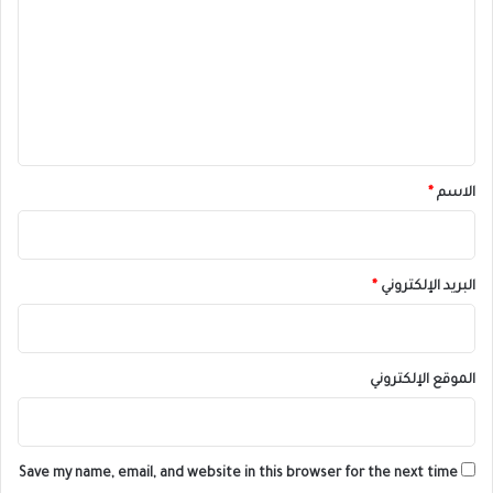
ت
ة
ف
ع
ي
ل
ا
ل
ي
ت
ق
ذ
ا
*
الاسم
*
ك
ر
.
.
البريد الإلكتروني
*
.
الموقع الإلكتروني
Save my name, email, and website in this browser for the next time