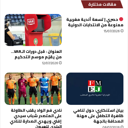
مقالات مختارة
ي
ة
ة
ل
ت
ل
حصري | تسعة أندية مغربية
و
ش
ممنوعة من الانتدابات الدولية
ز
ر
15/07/2026
ي
ط
ع
ة
ا
ا
العنوان : قبل دورات الـVAR…
ل
ل
من يقيّم موسم التحكيم
ت
ق
ذ
ض
12/07/2026
ا
ا
ك
ئ
ر
ي
م
ة
ن
ب
ر
أ
ئ
ك
بيان استنكاري: حول تنامي
نادي فم الواد يقلب الطاولة
ي
ا
ظاهرة التطفل على مهنة
على المتصدر شباب سيدي
س
د
الصحافة بالجهة
إفني ويهدي الصدارة للنادي
ا
ي
البلدي للعيون