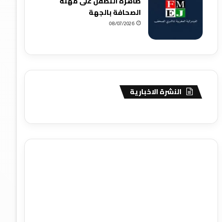
ظاهرة التطفل على مهنة
الصحافة بالجهة
08/07/2026
النشرة الاخبارية
agence de communication digitale au Maroc
services
marketing digital
stratégie SEO et optimisation web
actualité economique maroc
actualité btp maroc
btp
Maroc
آخر أخبار الرياضة
تحليل مباريات كرة القدم
أخبار الهواة
نتائج مباريات الهواة
seo
buy iptv
iptv subscription
specialist
trend news
best iptv
agence marketing
presse