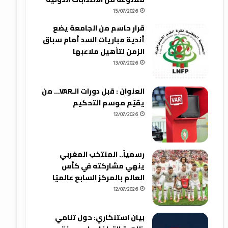
15/07/2026
قرار حاسم من الجامعة يضع
أندية مباريات السد أمام سباق
الزمن لتأهيل ملاعبها
13/07/2026
العنوان : قبل دورات الـVAR… من
يقيّم موسم التحكيم
12/07/2026
رسمياً.. المنتخب المغربي
ينهي مشاركته في كأس
العالم بالمركز السابع عالميًا
12/07/2026
بيان استنكاري: حول تنامي