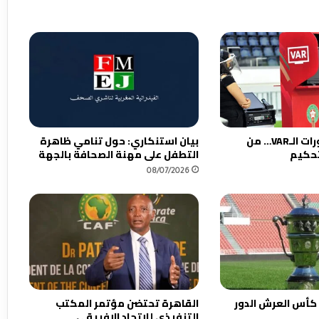
ل
ة
ا
ل
ا
ح
ت
ر
ا
العنوان : قبل دورات الـVAR… من
بيان استنكاري: حول تنامي ظاهرة
ف
تحكيم
التطفل على مهنة الصحافة بالجهة
ي
08/07/2026
ة
 كأس العرش الدور
القاهرة تحتضن مؤتمر المكتب
التنفيذي للإتحاد الإفريقي….