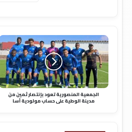
ا
ل
ج
م
ع
ي
ة
ا
ل
الجمعية المنصورية تعود بإنتصار ثمين من
م
مدينة الوطية على حساب مولودية ٱسا
ن
ص
و
ر
ي
ة