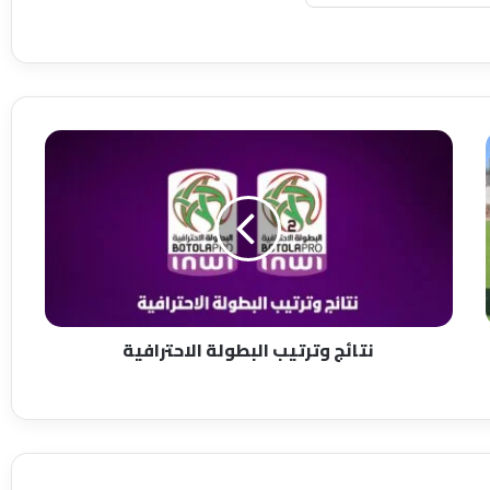
ن
ت
ا
ئ
ج
و
ت
ر
ت
نتائج وترتيب البطولة الاحترافية
ي
ب
ا
ل
ب
ط
و