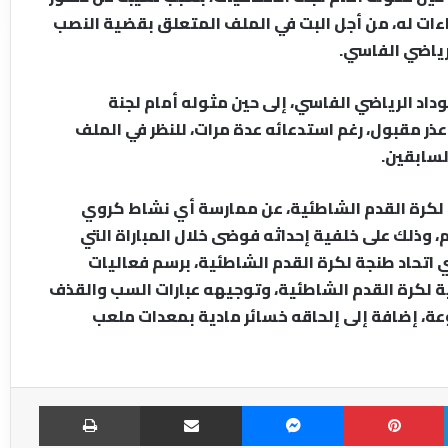
اءات له، من أجل البت في الملف المتعلق بقضية النصب
لرياضي الفاسي.
اد الرياضي الفاسي، إلى حين مثوله أمام لجنة
ذر مقبول، رغم استدعائه عدة مرات، للنظر في الملف
لسابقين.
 لكرة القدم الشاطئية، عن ممارسة أي نشاط كروي
 أشهر نافذة، مع تغريمه مبلغ 20.000درهم، وذلك على خلفية إحداثه فوضى خلال المباراة التي
قر أكادير ونادي اتحاد طنجة لكرة القدم الشاطئية، برسم فعاليات
ية لكرة القدم الشاطئية، وتوجيهه عبارات السب والقذف
عة، إضافة إلى إلحاقه خسائر مادية بمعدات ملعب
LinkedIn
Pinterest
Messenger
مشاركة عبر الإميل
طباعة