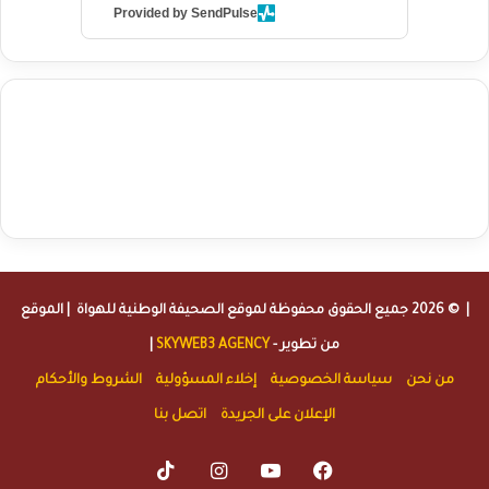
Provided by SendPulse
agence de communication digitale au Maroc
services marketing
digital
stratégie SEO et optimisation web
actualité economique
btp Maroc
actualité btp maroc
maroc
آخر أخبار الرياضة
تحليل مباريات
كرة القدم
أخبار الهواة
نتائج مباريات الهواة
seo
buy iptv
iptv subscription
specialist
trend news
best iptv
agence marketing presse
| © 2026 جميع الحقوق محفوظة لموقع
الصحيفة الوطنية للهواة
| الموقع
من تطوير -
SKYWEB3 AGENCY
|
من نحن
سياسة الخصوصية
إخلاء المسؤولية
الشروط والأحكام
الإعلان على الجريدة
اتصل بنا
TikTok
Instagram
YouTube
Facebook