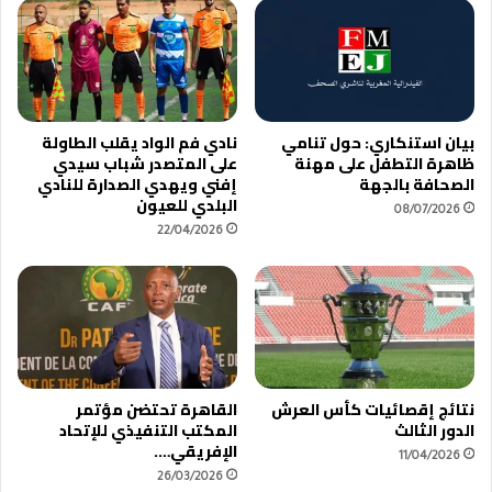
2
ن
0
د
2
و
5
ة
…
ا
ص
ل
بيان استنكاري: حول تنامي
نادي فم الواد يقلب الطاولة
ر
ص
ظاهرة التطفل على مهنة
على المتصدر شباب سيدي
ا
ح
الصحافة بالجهة
إفني ويهدي الصدارة للنادي
ع
ف
البلدي للعيون
08/07/2026
ا
ي
22/04/2026
ل
ة
ك
.
ب
.
ا
.
ر
.
ن
ح
و
نتائج إقصائيات كأس العرش
القاهرة تحتضن مؤتمر
ا
الدور الثالث
المكتب التنفيذي للإتحاد
الإفريقي….
ل
11/04/2026
م
26/03/2026