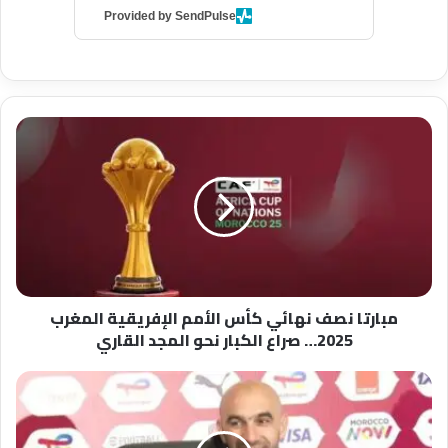
Provided by SendPulse
م
ب
ا
ر
ت
ا
ن
ص
ف
مبارتا نصف نهائي كأس الأمم الإفريقية المغرب
ن
2025… صراع الكبار نحو المجد القاري
ه
ا
ئ
ه
ي
ذ
ك
ا
أ
م