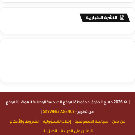
النشرة الاخبارية
agence de communication digitale au Maroc
services marketing
digital
stratégie SEO et optimisation web
actualité economique
btp Maroc
actualité btp maroc
maroc
آخر أخبار الرياضة
تحليل مباريات
كرة القدم
أخبار الهواة
نتائج مباريات الهواة
seo
buy iptv
iptv subscription
specialist
trend news
best iptv
agence marketing presse
| © 2026 جميع الحقوق محفوظة لموقع
الصحيفة الوطنية للهواة
| الموقع
من تطوير -
SKYWEB3 AGENCY
|
من نحن
سياسة الخصوصية
إخلاء المسؤولية
الشروط والأحكام
الإعلان على الجريدة
اتصل بنا