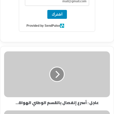
اشترك
Provided by SendPulse
عاجل
:
أسرع
إنفصال
بالقسم
الوطني
الهواة...
عاجل : أسرع إنفصال بالقسم الوطني الهواة...
عاجل