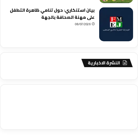
بيان استنكاري: حول تنامي ظاهرة التطفل
على مهنة الصحافة بالجهة
08/07/2026
النشرة الاخبارية
agence de communication digitale au Maroc
services marketing
digital
stratégie SEO et optimisation web
actualité economique
btp Maroc
actualité btp maroc
maroc
آخر أخبار الرياضة
تحليل مباريات
كرة القدم
أخبار الهواة
نتائج مباريات الهواة
seo
buy iptv
iptv subscription
specialist
trend news
best iptv
agence marketing presse