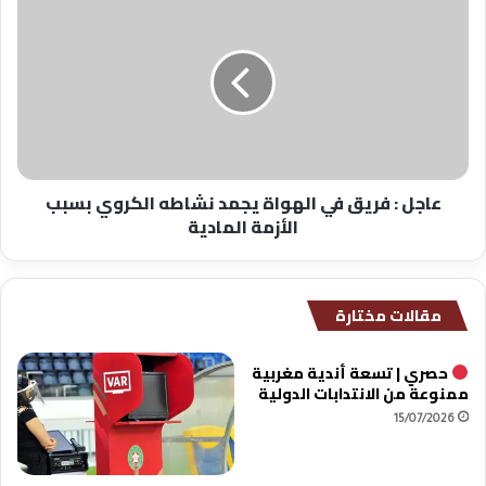
:
فريق
في
الهواة
يجمد
نشاطه
الكروي
بسبب
عاجل : فريق في الهواة يجمد نشاطه الكروي بسبب
الأزمة
الأزمة المادية
المادية
مقالات مختارة
حصري | تسعة أندية مغربية
ممنوعة من الانتدابات الدولية
15/07/2026