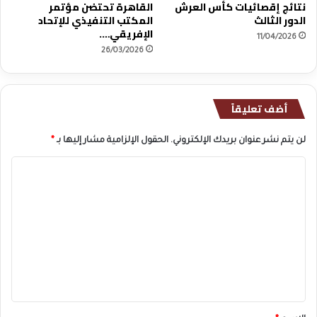
نتائج إقصائيات كأس العرش
القاهرة تحتضن مؤتمر
الدور الثالث
المكتب التنفيذي للإتحاد
الإفريقي….
11/04/2026
26/03/2026
أضف تعليقاً
لن يتم نشر عنوان بريدك الإلكتروني.
الحقول الإلزامية مشار إليها بـ
*
ا
ل
ت
ع
ل
ي
ق
*