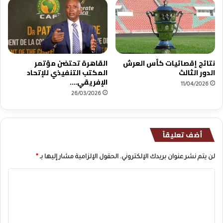
نتائج إقصائيات كأس العرش
القاهرة تحتضن مؤتمر
الدور الثالث
المكتب التنفيذي للإتحاد
الإفريقي….
11/04/2026
26/03/2026
أضف تعليقاً
لن يتم نشر عنوان بريدك الإلكتروني.
الحقول الإلزامية مشار إليها بـ
*
ا
ل
ت
ع