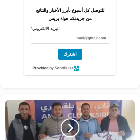
للتوصل كل أسبوع بأبرز الأخبار والنتائج
من جريدتكم هواة بريس
البريد الالكتروني
*
اشترك
Provided by SendPulse
رسميا:
نادي
عمل
بلقصيري
يتعاقد
مع