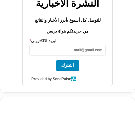
النشرة الاخبارية
للتوصل كل أسبوع بأبرز الأخبار والنتائج
من جريدتكم هواة بريس
البريد الالكتروني
*
اشترك
Provided by SendPulse
agence de communication digitale au Maroc
services marketing
digital
stratégie SEO et optimisation web
actualité economique
btp Maroc
actualité btp maroc
maroc
آخر أخبار الرياضة
تحليل مباريات
كرة القدم
أخبار الهواة
نتائج مباريات الهواة
seo
buy iptv
iptv subscription
specialist
trend news
best iptv
agence marketing presse