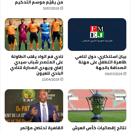
من يقيّم موسم التحكيم
ن
ل
س
ج
12/07/2026
ي
ا
.
م
.
ع
.
ة
ت
ع
ا
بيان استنكاري: حول تنامي
نادي فم الواد يقلب الطاولة
ق
ظاهرة التطفل على مهنة
على المتصدر شباب سيدي
ب
الصحافة بالجهة
إفني ويهدي الصدارة للنادي
ن
البلدي للعيون
08/07/2026
ا
22/04/2026
د
ي
ا
ل
ف
ن
ي
د
نتائج إقصائيات كأس العرش
القاهرة تحتضن مؤتمر