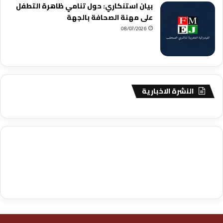
بيان استنكاري: حول تنامي ظاهرة التطفل
على مهنة الصحافة بالجهة
08/07/2026
النشرة الاخبارية
agence de communication digitale au Maroc
services marketing
digital
stratégie SEO et optimisation web
actualité economique
btp Maroc
actualité btp maroc
maroc
آخر أخبار الرياضة
تحليل مباريات
كرة القدم
أخبار الهواة
نتائج مباريات الهواة
seo
buy iptv
iptv subscription
specialist
trend news
best iptv
agence marketing presse