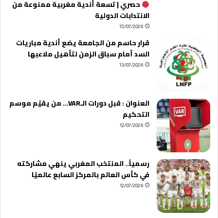
حصري | تسعة أندية مغربية ممنوعة من
الانتدابات الدولية
15/07/2026
قرار حاسم من الجامعة يضع أندية مباريات
السد أمام سباق الزمن لتأهيل ملاعبها
13/07/2026
العنوان : قبل دورات الـVAR… من يقيّم موسم
التحكيم
12/07/2026
رسمياً.. المنتخب المغربي ينهي مشاركته
في كأس العالم بالمركز السابع عالميًا
12/07/2026