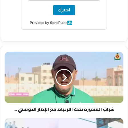
اشترك
Provided by SendPulse
ش
ب
ا
ب
ا
ل
م
س
ي
شباب المسيرة تفك الارتباط مع الإطار التونسي ...
ر
ة
ت
ع
ف
ا