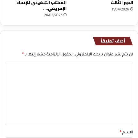
الدور الثالث
المكتب التنفيذي للإتحاد
ق
الإفريقي….
.
11/04/2026
.
26/03/2026
.
أضف تعليقاً
لن يتم نشر عنوان بريدك الإلكتروني.
الحقول الإلزامية مشار إليها بـ
*
ا
ل
ت
ع
ل
ي
ق
*
الاسم
*