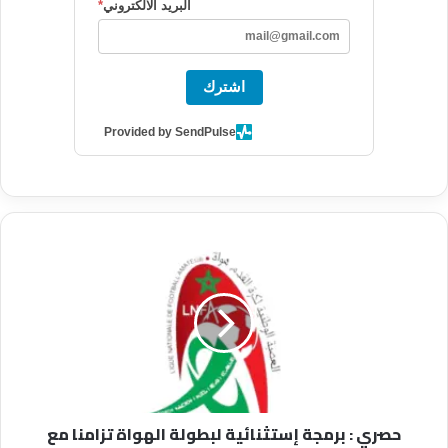
البريد الالكتروني
*
اشترك
Provided by SendPulse
ح
ص
ر
ي
:
ب
ر
م
ج
حصري : برمجة إستثنائية لبطولة الهواة تزامنا مع
ة