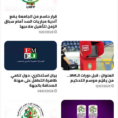
ز
ن
ا
ا
قرار حاسم من الجامعة يضع
م
ظ
أندية مباريات السد أمام سباق
ن
و
الزمن لتأهيل ملاعبها
ا
ر
م
13/07/2026
ب
ع
م
إ
ع
س
ق
ت
ل
ع
ه
د
و
ا
ت
العنوان : قبل دورات الـVAR…
بيان استنكاري: حول تنامي
د
ح
من يقيّم موسم التحكيم
ظاهرة التطفل على مهنة
ا
ق
الصحافة بالجهة
12/07/2026
ت
ق
08/07/2026
ا
ف
ل
و
م
ز
غ
اً
ر
ث