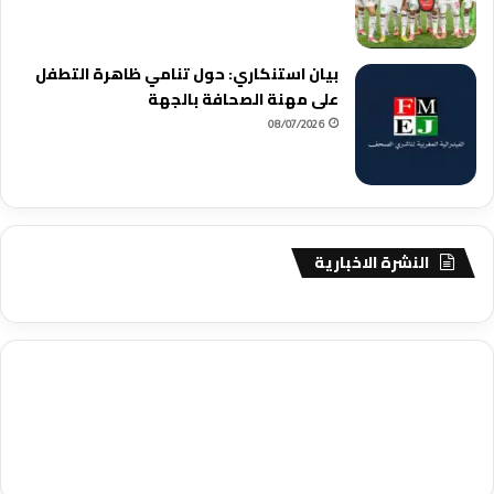
بيان استنكاري: حول تنامي ظاهرة التطفل
على مهنة الصحافة بالجهة
08/07/2026
النشرة الاخبارية
agence de communication digitale au Maroc
services marketing
digital
stratégie SEO et optimisation web
actualité economique
btp Maroc
actualité btp maroc
maroc
آخر أخبار الرياضة
تحليل مباريات
كرة القدم
أخبار الهواة
نتائج مباريات الهواة
seo
buy iptv
iptv subscription
specialist
trend news
best iptv
agence marketing presse