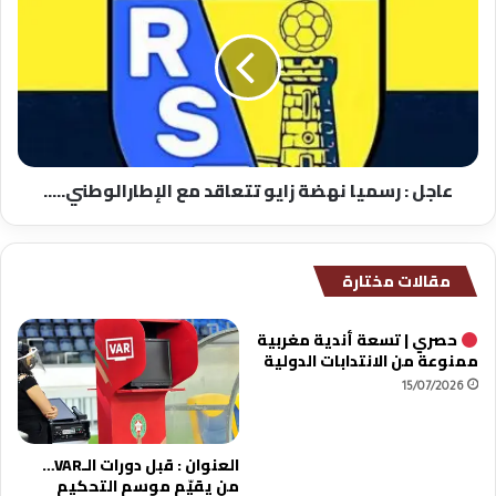
:
رسميا
نهضة
زايو
تتعاقد
مع
الإطارالوطني.....
عاجل : رسميا نهضة زايو تتعاقد مع الإطارالوطني.....
مقالات مختارة
حصري | تسعة أندية مغربية
ممنوعة من الانتدابات الدولية
15/07/2026
العنوان : قبل دورات الـVAR…
من يقيّم موسم التحكيم