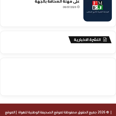
على مهنة الصحافة بالجهة
08/07/2026
النشرة الاخبارية
agence de communication digitale au Maroc
services marketing
digital
stratégie SEO et optimisation web
actualité economique
btp Maroc
actualité btp maroc
maroc
آخر أخبار الرياضة
تحليل مباريات
كرة القدم
أخبار الهواة
نتائج مباريات الهواة
seo
buy iptv
iptv subscription
specialist
trend news
best iptv
agence marketing presse
| © 2026 جميع الحقوق محفوظة لموقع
الصحيفة الوطنية للهواة
| الموقع