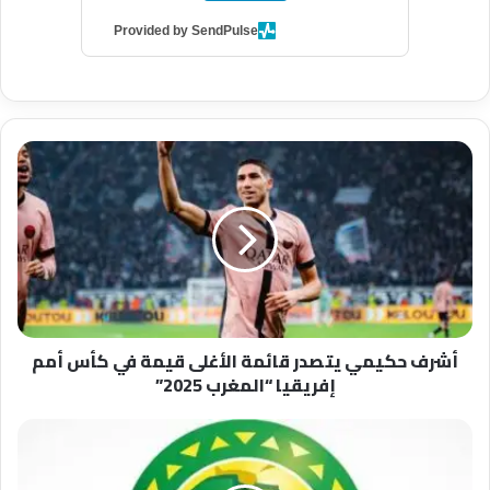
Provided by SendPulse
أ
ش
ر
ف
ح
ك
ي
م
ي
أشرف حكيمي يتصدر قائمة الأغلى قيمة في كأس أمم
ي
إفريقيا “المغرب 2025”
ت
ص
د
ا
ر
ل
ق
م