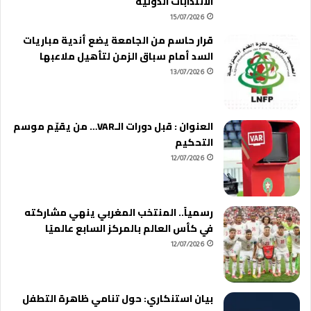
الانتدابات الدولية
15/07/2026
قرار حاسم من الجامعة يضع أندية مباريات
السد أمام سباق الزمن لتأهيل ملاعبها
13/07/2026
العنوان : قبل دورات الـVAR… من يقيّم موسم
التحكيم
12/07/2026
رسمياً.. المنتخب المغربي ينهي مشاركته
في كأس العالم بالمركز السابع عالميًا
12/07/2026
بيان استنكاري: حول تنامي ظاهرة التطفل