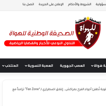
سؤولية
الشروط والأحكام
الإعلان على الجريدة
اتصل بنا
ة هواة
العصب الجهوية
العصبة النسوية
المنتخب
رياح قوية تُطفئ أجواء الفرح بمراكش… إغلاق اضطراري لـ“Fan Zone” تزامناً مع