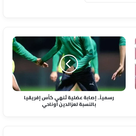
ر
س
م
ي
اً
.
.
إ
ص
رسمياً.. إصابة عضلية تُنهي كأس إفريقيا
ا
بالنسبة لعزالدين أوناحي
ب
ة
ع
ض
ل
ي