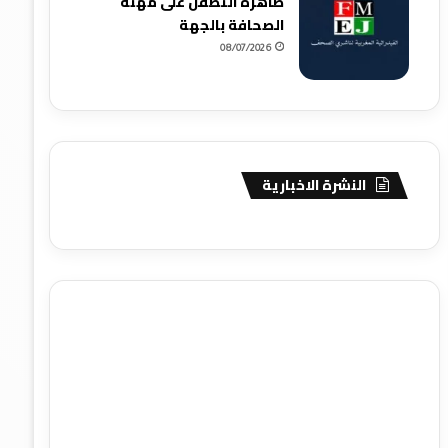
ظاهرة التطفل على مهنة
الصحافة بالجهة
08/07/2026
النشرة الاخبارية
agence de communication digitale au Maroc
services
marketing digital
stratégie SEO et optimisation web
actualité economique maroc
actualité btp maroc
btp
Maroc
آخر أخبار الرياضة
تحليل مباريات كرة القدم
أخبار الهواة
نتائج مباريات الهواة
seo
buy iptv
iptv subscription
specialist
trend news
best iptv
agence marketing
presse