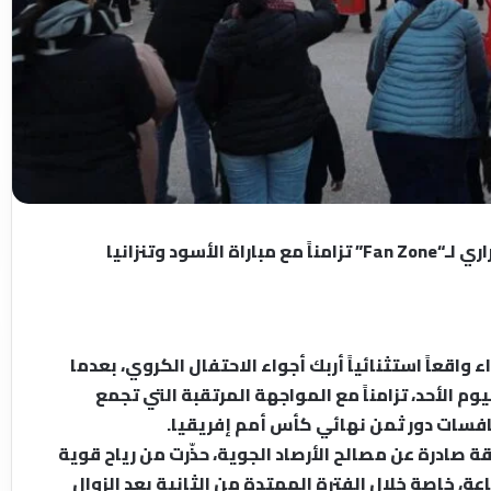
ود وتنزانيا
 واقعاً استثنائياً أربك أجواء الاحتفال الكروي، بعدما
جعين “Fan Zone” بمراكش، اليوم الأحد، تزامناً مع المواجهة المرتقبة التي تجمع
افسات دور ثمن نهائي كأس أمم إفريقيا.
ة صادرة عن مصالح الأرصاد الجوية، حذّرت من رياح قوية
45 و50 كيلومتراً في الساعة، خاصة خلال الفترة الممتدة من الثانية بعد الزوال