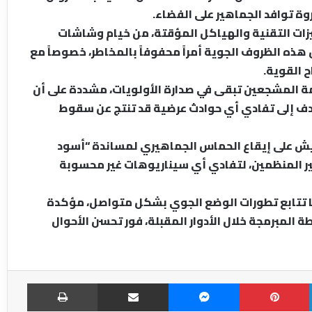
وة توافد الجماهير على الفضاء.
يزات التقنية والهياكل المؤقتة، من خيام وشاشات
ذه الظروف الجوية أمراً محفوفاً بالمخاطر، خصوصاً مع
 القوية.
AFCON Fan Zone Marrakec” أن سلامة المشجعين تبقى في صدارة الأولويات، مشددة على أن
تهدف إلى تفادي أي حوادث عرضية قد تنتج عن سقوط
يش على إيقاع الحماس الجماهيري لمساندة “أسود
عبير المنظمين، لتفادي أي سيناريوهات غير محسوبة
نها تتابع تطورات الوضع الجوي بشكل متواصل، مؤكدة
Fan Z” واستئناف الأنشطة المبرمجة خلال الأدوار المقبلة، فور تحسن الأحوال
LinkedIn
Pinterest
Messenger
مشاركة عبر الإميل
طباعة