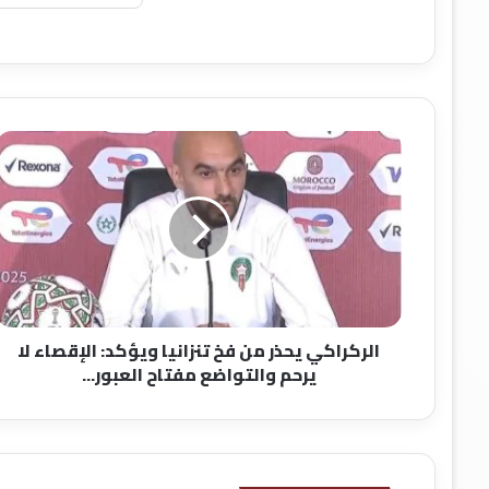
ا
ل
ر
ك
ر
ا
ك
ي
ي
الركراكي يحذر من فخ تنزانيا ويؤكد: الإقصاء لا
ح
يرحم والتواضع مفتاح العبور...
ذ
ر
م
ن
ف
خ