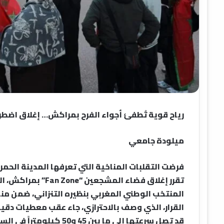
رياح قوية تُطفئ أجواء الفرح بمراكش… إغلاق اضطراري لـ“Fan Zone” تزامناً مع مباراة الأس
ميلودة جامعي
فرضت التقلبات المناخية التي تعرفها المدينة الحمراء
تقرر إغلاق فضاء المش
المنتخب الوطني المغربي بنظيره التنزاني، ضمن من
القرار، الذي وصف بالاحترازي، جاء عقب معطيات دقيق
قد تصل سرعتها إلى ما بين 