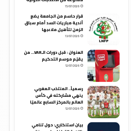
15/07/2026
قرار حاسم من الجامعة يضع
أندية مباريات السد أمام سباق
الزمن لتأهيل ملاعبها
13/07/2026
العنوان : قبل دورات الـVAR… من
يقيّم موسم التحكيم
12/07/2026
رسمياً.. المنتخب المغربي
ينهي مشاركته في كأس
العالم بالمركز السابع عالميًا
12/07/2026
بيان استنكاري: حول تنامي