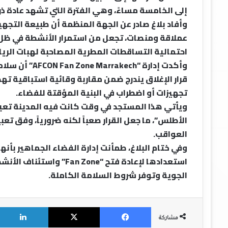
إلى الخامسة مساءً، وهي الفترة التي تشهد عادة ذر
وأفاد بلاغ صادر عن الجهة المنظمة أن طبيعة التجه
عملاقة ومنصات، تجعل من استمرار الأنشطة في ظل ه
احتمالية التساقطات المطرية المصاحبة لهبات الرياح
وأكدت إدارة “h
قرار الإغلاق يندرج ضمن مقاربة وقائية استباقية 
تجهيزات أو اضطراب في البنية المؤقتة للفضاء.
ويأتي هذا المستجد في وقت كانت فيه المدينة تع
الأطلس”، ما جعل القرار صعباً لكنه ضرورياً، وفق ت
العواقب.
وفي ختام البلاغ، طمأنت إدارة الفضاء الجماهير بأ
استعدادها لإعادة فتح “one
الجوية وتوفر شروط السلامة الكاملة.
X
Facebook
مشاركة