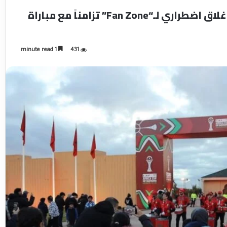
رياح قوية تُطفئ أجواء الفرح بمراكش… إغلاق اضطراري لـ“Fan Zone” تزامناً مع مباراة
1 minute read
431